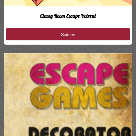
Classy Room Escape Yotreat
Spielen