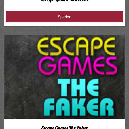
Spielen
Escape Games The Faker