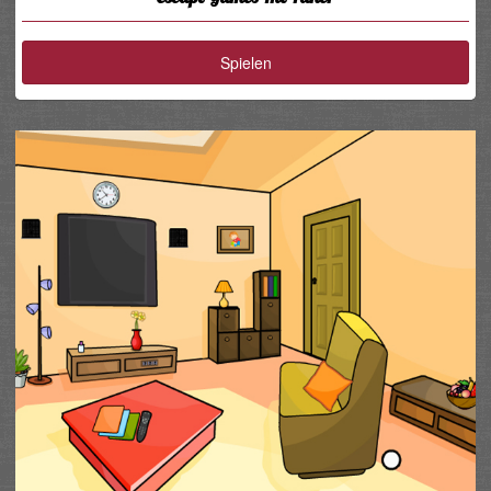
Spielen