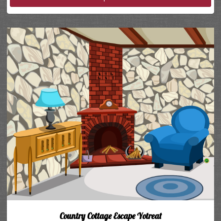
Country Cottage Escape Yotreat