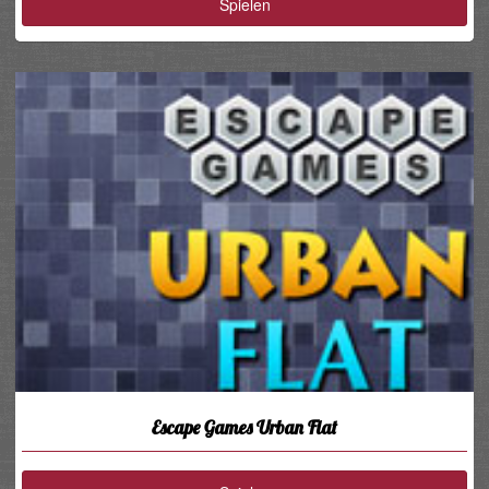
Spielen
Escape Games Urban Flat