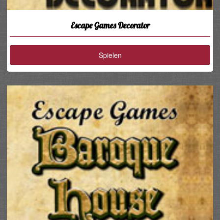
Escape Games Decorator
Spielen