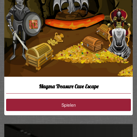
Magma Treasure Cave Escape
Spielen