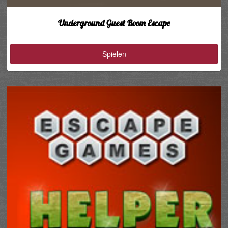
Underground Guest Room Escape
Spielen