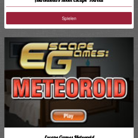
Spielen
Escape Games Meteoroid