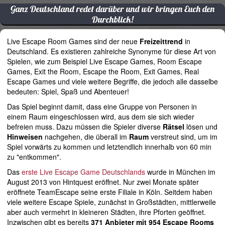
Ganz Deutschland redet darüber und wir bringen Euch den
Durchblick!
Live Escape Room Games sind der neue
Freizeittrend
in
Deutschland. Es existieren zahlreiche Synonyme für diese Art von
Spielen, wie zum Beispiel Live Escape Games, Room Escape
Games, Exit the Room, Escape the Room, Exit Games, Real
Escape Games und viele weitere Begriffe, die jedoch alle dasselbe
bedeuten: Spiel, Spaß und Abenteuer!
Das Spiel beginnt damit, dass eine Gruppe von Personen in
einem Raum eingeschlossen wird, aus dem sie sich wieder
befreien muss. Dazu müssen die Spieler diverse
Rätsel
lösen und
Hinweisen
nachgehen, die überall im
Raum
verstreut sind, um im
Spiel vorwärts zu kommen und letztendlich innerhalb von 60 min
zu "entkommen".
Das
erste Live Escape Game Deutschlands
wurde in München im
August 2013 von Hintquest eröffnet. Nur zwei Monate später
eröffnete TeamEscape seine erste Filiale in Köln. Seitdem haben
viele weitere Escape Spiele, zunächst in Großstädten, mittlerweile
aber auch vermehrt in kleineren Städten, ihre Pforten geöffnet.
Inzwischen gibt es bereits
371 Anbieter mit 954 Escape Rooms