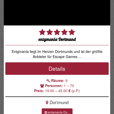
enigmania Dortmund
Enigmania liegt im Herzen Dortmunds und ist der größte
Anbieter für Escape Games ...
Details
Räume:
9
Personen:
1 – 70
Preis:
19.00 – 45.00
(p.P.)
Dortmund
enigmania Do...