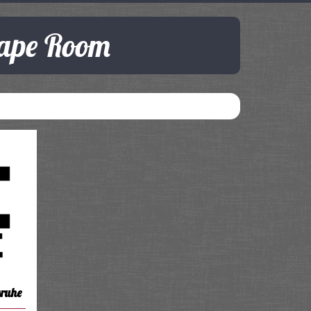
cape Room
sruhe