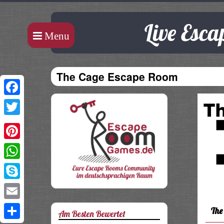
Live Esc
Menu
The Cage Escape Room
Facebook
Twitter
Pinterest
WhatsApp
Skype
Email
The
Am Besten Bewertet