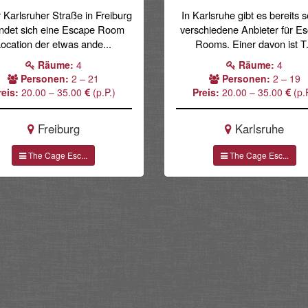
r Karlsruher Straße in Freiburg
In Karlsruhe gibt es bereits 
indet sich eine Escape Room
verschiedene Anbieter für E
ocation der etwas ande...
Rooms. Einer davon ist T.
Räume:
4
Räume:
4
Personen:
2 – 21
Personen:
2 – 19
reis:
20.00 – 35.00
(p.P.)
Preis:
20.00 – 35.00
(p.P
Freiburg
Karlsruhe
The Cage Esc...
The Cage Esc...