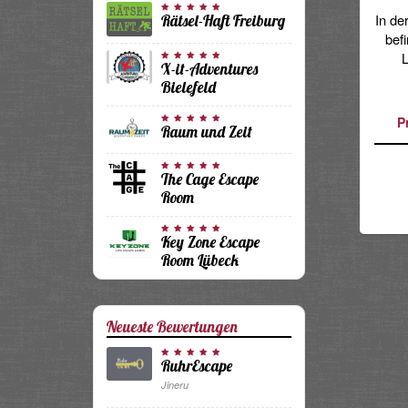
Share
In de
Rätsel-Haft Freiburg
bef
L
X-it-Adventures
Bielefeld
P
Raum und Zeit
The Cage Escape
Room
Key Zone Escape
Room Lübeck
Neueste Bewertungen
RuhrEscape
Jineru