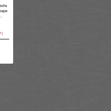
sechs
scape
..
.)