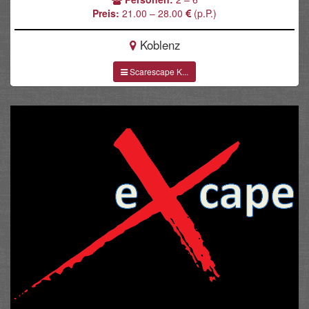
Preis:
21.00 – 28.00
(p.P.)
Koblenz
Scarescape K...