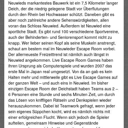
Neuwieds markantestes Bauwerk ist ein 7,5 Kilometer langer
Deich, der die niedrig gelegene Stadt vor Überflutungen
durch den Rhein bei Hochwasser schützt. Daneben gibt es
aber noch zahlreiche andere Sehenswürdigkeiten, allen
voran das Schloss Neuwied. Außerdem ist Neuwied eine
sportliche Stadt. Es gibt rund 100 verschiedene Sportvereine,
auch der Behinderten- und Seniorensport kommt nicht zu
knapp. Wer lieber seinen Kopf als seine Muskeln anstrengt,
schaut am bestem mal im Neuwieder Escape Room vorbei.
Der allerneueste Freizeittrend ist nämlich auch längst in
Neuwied angekommen. Live Escape Room Games haben
ihren Ursprung als Computerspiele und wurden 2007 das
erste Mal in Japan real umgesetzt. Von da an gab es kein
Halten mehr und mittlerweile gibt es Live Escape Games auf
der ganzen Welt – und auch eins in Neuwied. Im bisher
einzigen Escape Room der Deichstadt haben Teams aus 2 –
6 Personen eine Stunde und sechs Minuten Zeit, um durch
das Lösen von kniffligen Rätseln und Denkspielen wieder
herauszukommen. Dabei ist Teamwork gefragt, wenn jeder
sein eigenes Süppchen kocht, wird es nämlich nichts mit
einer erfolgreichen Flucht. Wenn sich jedoch die Spieler
aufteilen, gemeinsam Hinweise und Gegenstände