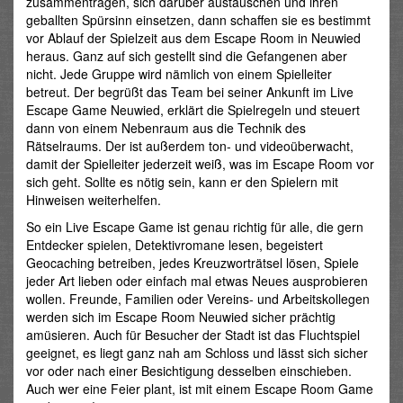
zusammentragen, sich darüber austauschen und ihren
geballten Spürsinn einsetzen, dann schaffen sie es bestimmt
vor Ablauf der Spielzeit aus dem Escape Room in Neuwied
heraus. Ganz auf sich gestellt sind die Gefangenen aber
nicht. Jede Gruppe wird nämlich von einem Spielleiter
betreut. Der begrüßt das Team bei seiner Ankunft im Live
Escape Game Neuwied, erklärt die Spielregeln und steuert
dann von einem Nebenraum aus die Technik des
Rätselraums. Der ist außerdem ton- und videoüberwacht,
damit der Spielleiter jederzeit weiß, was im Escape Room vor
sich geht. Sollte es nötig sein, kann er den Spielern mit
Hinweisen weiterhelfen.
So ein Live Escape Game ist genau richtig für alle, die gern
Entdecker spielen, Detektivromane lesen, begeistert
Geocaching betreiben, jedes Kreuzworträtsel lösen, Spiele
jeder Art lieben oder einfach mal etwas Neues ausprobieren
wollen. Freunde, Familien oder Vereins- und Arbeitskollegen
werden sich im Escape Room Neuwied sicher prächtig
amüsieren. Auch für Besucher der Stadt ist das Fluchtspiel
geeignet, es liegt ganz nah am Schloss und lässt sich sicher
vor oder nach einer Besichtigung desselben einschieben.
Auch wer eine Feier plant, ist mit einem Escape Room Game