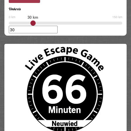
Umkreis
30 km
0 km
150 km