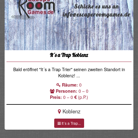
It´s a Trap Koblenz
Bald eröffnet "It´s a Trap Trier" seinen zweiten Standort in
Koblenz! ...
Räume:
0
Personen:
0 – 0
Preis:
0 – 0
(p.P.)
Koblenz
It´s a Trap...