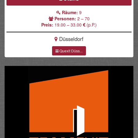
Räume:
9
Personen:
2 – 70
Preis:
19.00 – 33.00
(p.P.)
Düsseldorf
Quexit Düss...