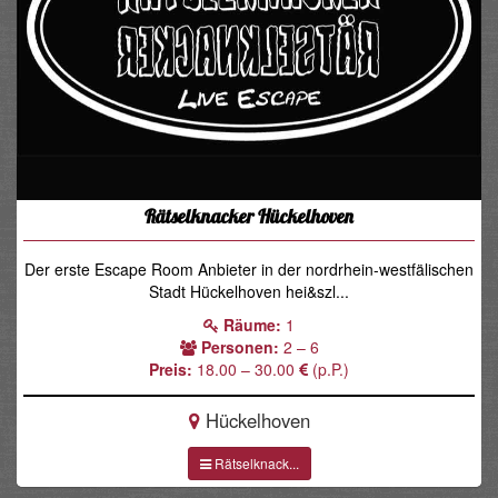
Rätselknacker Hückelhoven
Der erste Escape Room Anbieter in der nordrhein-westfälischen
Stadt Hückelhoven hei&szl...
Räume:
1
Personen:
2 – 6
Preis:
18.00 – 30.00
(p.P.)
Hückelhoven
Rätselknack...