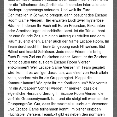
Ihr die Teilnehmer des jährlich stattfindenden internationalen
Hochsprungmeetings anfeuern. Und wollt Ihr Eure
Gehirnzellen in Schwung bringen, dann besucht des Escape
Room Game Viersen. Hier erwarten Euch zwei mysteriöse
Räume, in denen Ihr Euch mit Euren Freunden, Bekannten
oder Arbeitskollegen einschließen lasst. Ist die Tür zu, habt
Ihr eine Stunde Zeit, um einen Auftrag zu erfüllen und dem
Raum zu entfliehen. Daher auch der Name Escape Room. Im
Team durchsucht Ihr Eure Umgebung nach Hinweisen, löst
Rätsel und knackt Schlösser. Jede neue Erkenntnis bringt
Euch Eurem Ziel ein Stückchen näher. Könnt Ihr die Zeichen
richtig deuten und aus dem Escape Room Viersen
entkommen? Weil Escape Game Viersen im Team gespielt
wird, kommt es weniger darauf an, was einer von Euch allein
kann, sondern wie Ihr als Gruppe agiert. Klappt die
Kommunikation? Wie geht Ihr mit Konflikten um? Wie verteilt
Ihr die Aufgaben? Schnell werdet Ihr merken, dass die
eigentliche Herausforderung im Escape Room Viersen die
verflixte Gruppendynamik ist – und die steigt mit wachsender
Gruppengröße. Gut, dass Ihr maximal zu siebt am Viersener
Live Escape Game teilnehmen könnt. Im bisher einzigen
Fluchtspiel Viersens TeamExit gibt es neben den normalen