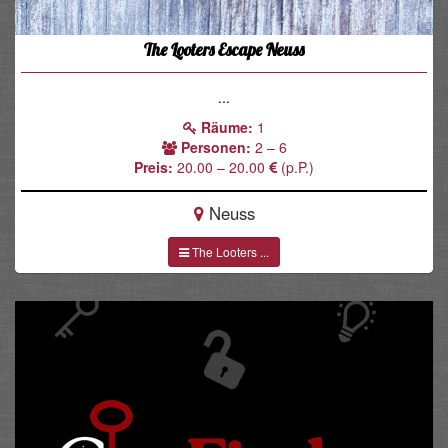
The Looters Escape Neuss
...
Räume:
1
Personen:
2 – 6
Preis:
20.00 – 20.00
(p.P.)
Neuss
The Looters ...