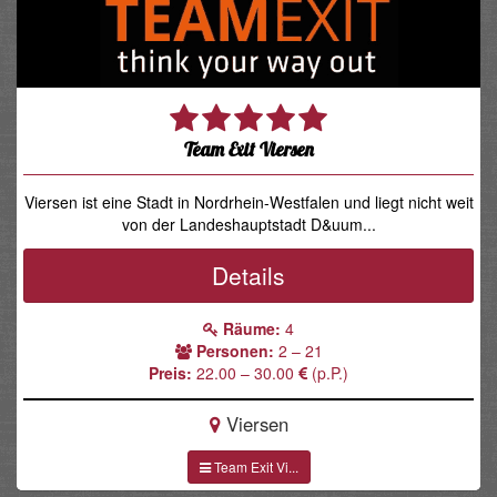
Team Exit Viersen
Viersen ist eine Stadt in Nordrhein-Westfalen und liegt nicht weit
von der Landeshauptstadt D&uum...
Details
Räume:
4
Personen:
2 – 21
Preis:
22.00 – 30.00
(p.P.)
Viersen
Team Exit Vi...