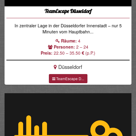
TeamEscape Düsseldorf
In zentraler Lage in der Düsseldorfer Innenstadt – nur 5
Minuten vom Hauptbahn...
Räume:
4
Personen:
2 – 24
Preis:
22.50 – 35.50
(p.P.)
Düsseldorf
TeamEscape D...