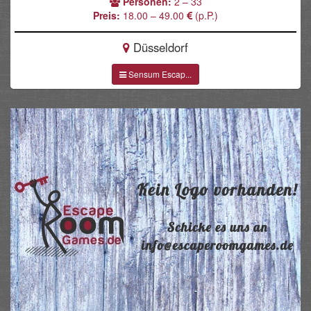
Personen:
2 – 33
Preis:
18.00 – 49.00
(p.P.)
Düsseldorf
Sensum Escap...