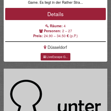
Game. Es liegt in der Rather Stra...
Details
Räume:
4
Personen:
2 – 27
Preis:
24.90 – 34.50
(p.P.)
Düsseldorf
LiveEscape G...