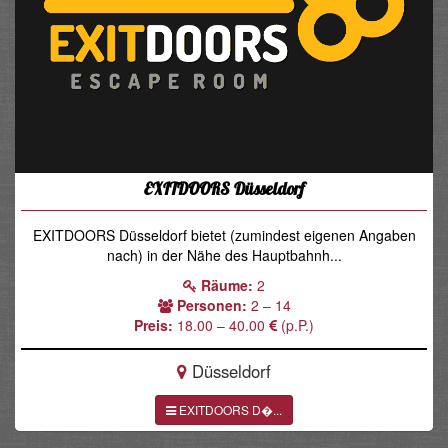
EXITDOORS Düsseldorf
EXITDOORS Düsseldorf bietet (zumindest eigenen Angaben
nach) in der Nähe des Hauptbahnh...
Räume:
2
Personen:
2 – 14
Preis:
18.00 – 40.00
(p.P.)
Düsseldorf
EXITDOORS D�...