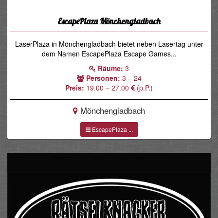
EscapePlaza Mönchengladbach
LaserPlaza in Mönchengladbach bietet neben Lasertag unter
dem Namen EscapePlaza Escape Games...
Räume:
3
Personen:
3 – 24
Preis:
19.00 – 27.00
(p.P.)
Mönchengladbach
EscapePlaza ...