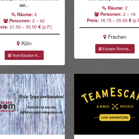
sei...
Räume:
2
Personen:
2 – 16
Räume:
6
Preis:
18.75 – 25.00
(p.P
Personen:
2 – 42
reis:
21.00 – 35.50
(p.P.)
Frechen
Köln
Escape Rooms...
TeamEscape K...