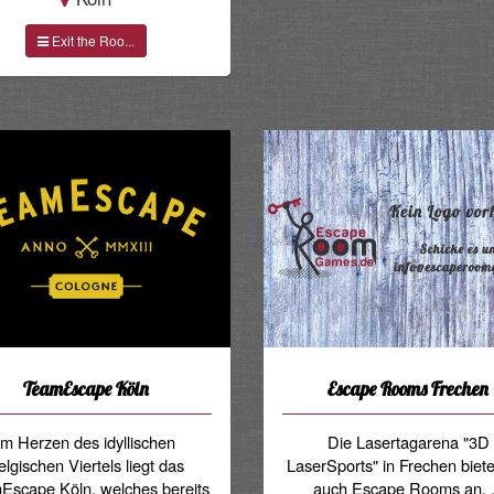
Exit the Roo...
TeamEscape Köln
Escape Rooms Frechen
Im Herzen des idyllischen
Die Lasertagarena "3D
elgischen Viertels liegt das
LaserSports" in Frechen biet
Escape Köln, welches bereits
auch Escape Rooms an. .