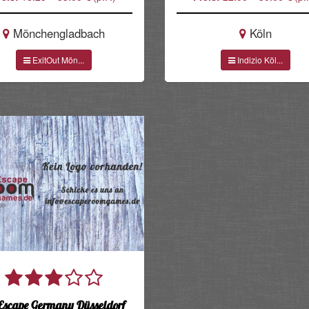
Mönchengladbach
Köln
ExitOut Mön...
Indizio Köl...
eEscape Germany Düsseldorf