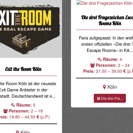
Die drei Fragezeichen Esc
Rooms Köln
Fans aufgepasst: In den wel
ersten offiziellen »Die drei
Escape Rooms« in K&..
Räume:
4
Personen:
2 – 24
Exit the Room Köln
Preis:
21.50 – 39.50
(p.P
the Room Köln ist der neueste
Köln
Exit Game Anbieter in der
tadt. Deutschlandweit ist e...
Die drei Fra...
Räume:
3
Personen:
2 – 18
reis:
19.80 – 44.50
(p.P.)
Köln