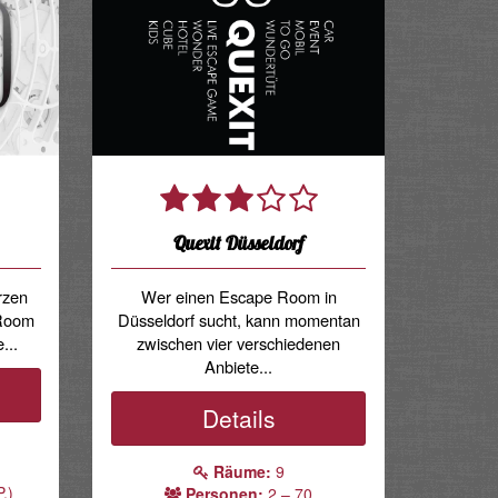
Quexit Düsseldorf
rzen
Wer einen Escape Room in
 Room
Düsseldorf sucht, kann momentan
...
zwischen vier verschiedenen
Anbiete...
Details
Räume:
9
.)
Personen:
2 – 70