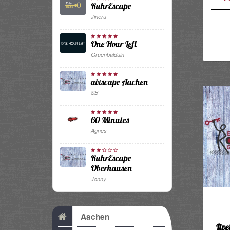
RuhrEscape
Jineru
One Hour Left
Gruenbalduin
aixscape Aachen
SB
60 Minutes
Agnes
RuhrEscape
Oberhausen
Jonny
Aachen
Liv