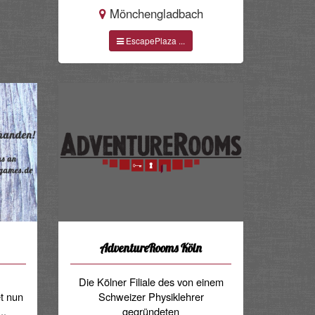
Mönchengladbach
EscapePlaza ...
AdventureRooms Köln
Die Kölner Filiale des von einem
et nun
Schweizer Physiklehrer
..
gegründeten