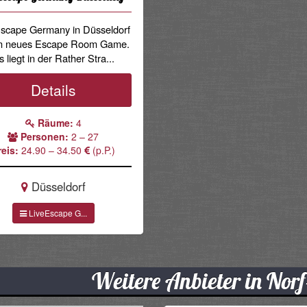
Escape Germany in Düsseldorf
ein neues Escape Room Game.
s liegt in der Rather Stra...
Details
Räume:
4
Personen:
2 – 27
reis:
24.90 – 34.50
(p.P.)
Düsseldorf
LiveEscape G...
Weitere Anbieter in Nor