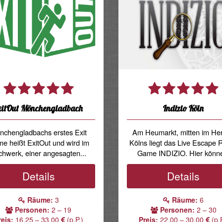
xitOut Mönchengladbach
Indizio Köln
nchengladbachs erstes Exit
Am Heumarkt, mitten im He
e heißt ExitOut und wird im
Kölns liegt das Live Escape
chwerk, einer angesagten...
Game INDIZIO. Hier könne
Details
Details
Räume:
3
Räume:
6
Personen:
2 – 19
Personen:
2 – 30
reis:
16.25 – 33.00
(p.P.)
Preis:
22.00 – 30.00
(p.P