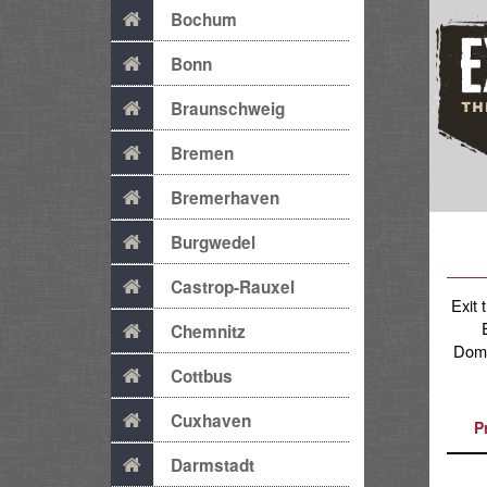
Bochum
Bonn
Braunschweig
Bremen
Bremerhaven
Burgwedel
Castrop-Rauxel
Exit 
Chemnitz
Doms
Cottbus
Cuxhaven
P
Darmstadt