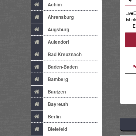
Achim
Live
Ahrensburg
ist 
E
Augsburg
Aulendorf
Bad Kreuznach
P
Baden-Baden
Bamberg
Bautzen
Bayreuth
Berlin
Bielefeld