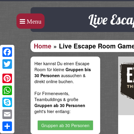
Live Esc
Menu
Home
Live Escape Room Games
Facebook
Hier kannst Du einen Escape
Room für kleine
Gruppen bis
Twitter
30 Personen
aussuchen &
direkt online buchen.
Pinterest
Für Firmenevents,
Teambuildings & große
WhatsApp
Gruppen ab 30 Personen
geht's hier entlang:
Skype
Email
Gruppen ab 30 Personen