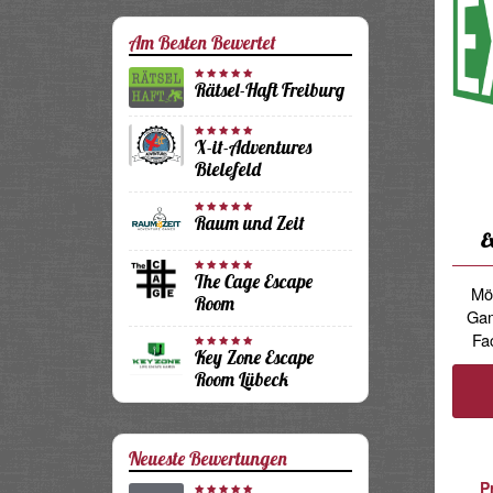
Am Besten Bewertet
Rätsel-Haft Freiburg
X-it-Adventures
Bielefeld
Raum und Zeit
E
The Cage Escape
Mö
Room
Gam
Fa
Key Zone Escape
Room Lübeck
Neueste Bewertungen
P