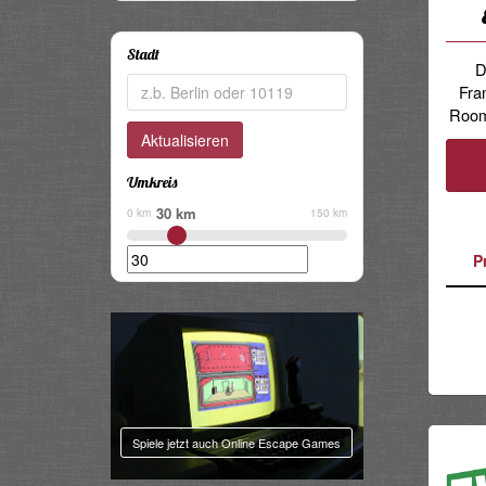
Share
Stadt
D
Fra
Room 
Umkreis
30 km
0 km
150 km
P
Spiele jetzt auch Online Escape Games