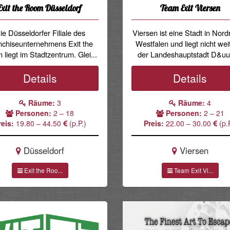
Exit the Room Düsseldorf
Team Exit Viersen
ie Düsseldorfer Filiale des
Viersen ist eine Stadt in Nord
nchiseunternehmens Exit the
Westfalen und liegt nicht wei
liegt im Stadtzentrum. Glei...
der Landeshauptstadt D&uu
Details
Details
Räume:
3
Räume:
4
Personen:
2 – 18
Personen:
2 – 21
reis:
19.80 – 44.50
(p.P.)
Preis:
22.00 – 30.00
(p.P
Düsseldorf
Viersen
Exit the Roo...
Team Exit Vi...