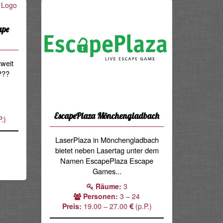
ape
tweit
 ???
.
EscapePlaza Mönchengladbach
.)
LaserPlaza in Mönchengladbach
bietet neben Lasertag unter dem
Namen EscapePlaza Escape
Games...
Räume:
3
Personen:
3 – 24
Preis:
19.00 – 27.00
(p.P.)