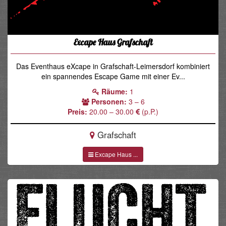
Excape Haus Grafschaft
Das Eventhaus eXcape in Grafschaft-Leimersdorf kombiniert
ein spannendes Escape Game mit einer Ev...
Räume:
1
Personen:
3 – 6
Preis:
20.00 – 30.00
(p.P.)
Grafschaft
Excape Haus ...