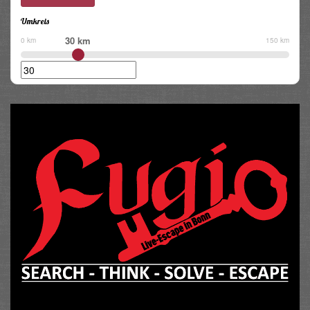
Umkreis
30 km
0 km
150 km