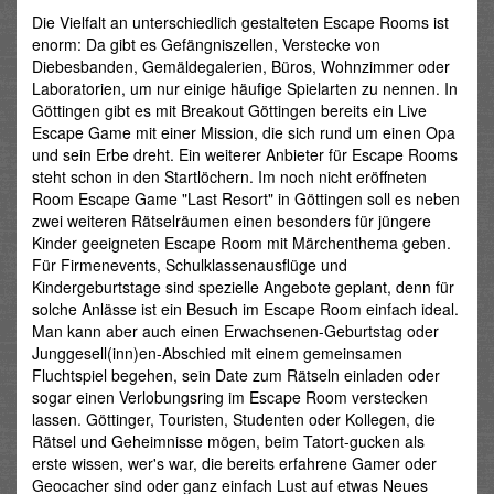
Die Vielfalt an unterschiedlich gestalteten Escape Rooms ist
enorm: Da gibt es Gefängniszellen, Verstecke von
Diebesbanden, Gemäldegalerien, Büros, Wohnzimmer oder
Laboratorien, um nur einige häufige Spielarten zu nennen. In
Göttingen gibt es mit Breakout Göttingen bereits ein Live
Escape Game mit einer Mission, die sich rund um einen Opa
und sein Erbe dreht. Ein weiterer Anbieter für Escape Rooms
steht schon in den Startlöchern. Im noch nicht eröffneten
Room Escape Game "Last Resort" in Göttingen soll es neben
zwei weiteren Rätselräumen einen besonders für jüngere
Kinder geeigneten Escape Room mit Märchenthema geben.
Für Firmenevents, Schulklassenausflüge und
Kindergeburtstage sind spezielle Angebote geplant, denn für
solche Anlässe ist ein Besuch im Escape Room einfach ideal.
Man kann aber auch einen Erwachsenen-Geburtstag oder
Junggesell(inn)en-Abschied mit einem gemeinsamen
Fluchtspiel begehen, sein Date zum Rätseln einladen oder
sogar einen Verlobungsring im Escape Room verstecken
lassen. Göttinger, Touristen, Studenten oder Kollegen, die
Rätsel und Geheimnisse mögen, beim Tatort-gucken als
erste wissen, wer's war, die bereits erfahrene Gamer oder
Geocacher sind oder ganz einfach Lust auf etwas Neues