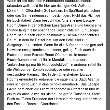
Wenn Ihr die höchsten Binnendünen Süddeutschlands
erkunden wollt, seid Ihr hier am richtigen Ort. Außerdem
könnt Ihr in Oftersheim Golf spielen, im Spaßbad planschen
oder das Gemeindemuseum besichtigen. Nicht das Richtige
für Euch dabei? Dann besucht das Oftersheimer Escape
Room Game in der örtlichen Lasertag-Arena und taucht eine
Stunde lang in eine spannende Geschichte ein. Ein Escape
Room ist ein nach einem bestimmten Thema eingerichteter
Raum, in dem Ihr Rätsel löst, um den Schlüssel zur
Ausgangstür zu finden. Wenn Ihr alle Aufgaben erledigen und
Hinweise richtig kombinieren könnt, gelingt Euch auch die
Flucht aus dem Escape Room Oftersheim. In manchen
Fluchträumen ermittelt Ihr in Mordfällen und anderen
Verbrechen (prima für Hobbydetektive!), in anderen rettet Ihr
die Welt vor der Zombieapokalypse oder repariert
gestrandete Raumschiffe. In den Oftersheimer Escape
Rooms erkundet Ihr entweder die sagenhafte Stadt Atlantis
oder schleicht Euch in eine Schokoladenfabrik. Das Escape
Game bereichert die Freizeitangebote in Oftersheim und ist
ein tolles Ausflugsziel für kleine und große Rätselfans. Stellt
Euch mit Euren Freunden der Herausforderung und bezwingt
den Escape Room in Oftersheim!