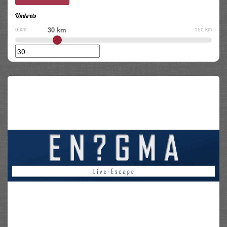
Umkreis
30 km
0 km
150 km