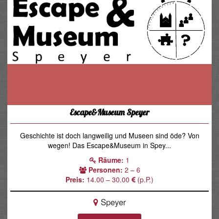
Escape&Museum Speyer
Geschichte ist doch langweilig und Museen sind öde? Von
wegen! Das Escape&Museum in Spey...
Räume:
1
Personen:
2 – 6
Preis:
14.00 – 30.00
(p.P.)
Speyer