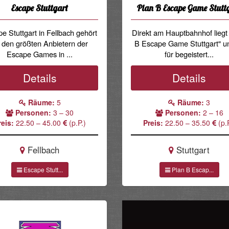
Escape Stuttgart
Plan B Escape Game Stutt
e Stuttgart in Fellbach gehört
Direkt am Hauptbahnhof liegt
 den größten Anbietern der
B Escape Game Stuttgart" un
Escape Games in ...
für begeistert...
Details
Details
Räume:
5
Räume:
3
Personen:
3 – 30
Personen:
2 – 16
reis:
22.50 – 45.00
(p.P.)
Preis:
22.50 – 35.50
(p.P
Fellbach
Stuttgart
Escape Stutt...
Plan B Escap...