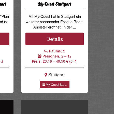
gart
My-Quest Stuttgart
 "Plan
Mit My-Quest hat in Stuttgart ein
d ist
weiterer spannender Escape Room
Anbieter eröffnet. In der ...
Details
Räume:
2
Personen:
2 – 12
.)
Preis:
23.16 – 49.50
(p.P.)
Stuttgart
My-Quest Stu...