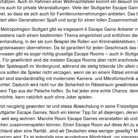
chätzen. Auch im Rahmen einer Weihnachtsfeier kommt ein Besuch im 
ns auch für private Veranstaltungen. Viele der Stuttgarter Escape Ga
et, so dass sie sich auch für Familienunternehmungen anbieten. Das b
iert allen Generationen Spaß und sorgt für einen tollen Zusammenhalt a
r Metropolregion Stuttgart gibt es insgesamt 6 Escape Game Anbieter 
meistens nach einem bestimmten Thema eingerichtet und entführen die
handlung, in der sie zum Beispiel die Rollen von Kriminaldetektiven,
gnisinsassen übernehmen. Da ist garantiert für jeden Geschmack das r
enossen gibt es sogar richtig gruselige Escape Rooms ─ auch in Stutt
n. Für gewöhnlich sind die meisten Escape Rooms aber nicht erschreck
der Spielespaß im Vordergrund, während die stetig tickende Uhr allein 
ns sollten die Spieler nicht verzagen, wenn sie an einem Rätsel einm
art sind standardmäßig mit modernster Kamera- und Mikrofontechnik au
htet. Dadurch wird nicht nur die Sicherheit im Rätselraum gewährleiste
inem Tipp aus der Patsche helfen. So hat jeder eine echte Chance, d
möchte, kann natürlich auch ohne Joker spielen.
tzt neugierig geworden ist und etwas Abwechslung in seine Freizeitgest
uttgarter Escape Games. Noch ein kleiner Tipp für all diejenigen, de
zu weit weg wohnen: Manche Room Escape Games veranstalten ab und
hen zusammenspielen können. Einen Escape Room auf diese Art zu spiel
hland aber eine Rarität...sind wir Deutschen etwa weniger gesellig? M
etzen wird. Es ist jedenfalls eine wunderbare Möglichkeit, um intere