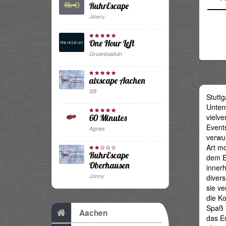
RuhrEscape
Jineru
One Hour Left
Gruenbalduin
aixscape Aachen
SB
Stuttg
Unter
vielve
60 Minutes
Events
Agnes
verwun
Art m
RuhrEscape
dem E
Oberhausen
innerh
Jonny
divers
sie v
die Ko
Spaß 
Aachen
das E