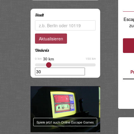
Share
Stadt
Escap
zu
Umkreis
30 km
0 km
150 km
P
Spiele jetzt auch Online Escape Games