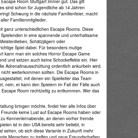
Escape Room Stuttgart immer gut. Das gilt
mes sind schon für Jugendliche ab 14 Jahren
ringt Schwung in die nächste Familienfeier, macht
ller Familienmitglieder.
mit ganz unterschiedlichen Escape Rooms. Diese
 Spielenden in eine spannende und unterhaltsame
 Meisterdieben, Schätzjägern oder
ichtige Spiel dabei. Für besonders mutige
gart kann man ein solches Horror Escape Game
end und setzen auch keine Schockeffekte ein. Hier
die Adrenalinausschüttung ordentlich ankurbeln wird.
al nicht weiterkommen sollten. Die Escape Rooms in
sgestattet, mit denen ein Spielleiter das Team
t, nein, er kann den Spielern im Fall der Fälle auch
em Escape Room rechtzeitig zu entkommen. Wer das
altung bringen möchte, findet hier alle Infos über
ren Freunde keine Lust auf Escape Rooms haben oder
 zu Kennenlernabende, an denen vorher fremde
en ist in den USA bereits sehr beliebt, in
al sehen, ob sich diese Variante in Zukunft mehr
ssante Menschen zu treffen und neue Freundschaften