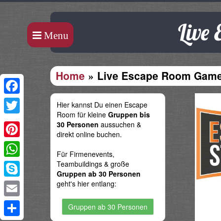
Live
Menu
Home
Live Escape Room Games
Facebook
Hier kannst Du einen Escape
Room für kleine
Gruppen bis
Twitter
30 Personen
aussuchen &
direkt online buchen.
Pinterest
Für Firmenevents,
Teambuildings & große
WhatsApp
Gruppen ab 30 Personen
geht's hier entlang:
Skype
Email
Gruppen ab 30 Personen