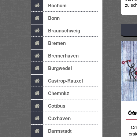
zu sch
Bochum
Bonn
Braunschweig
Bremen
Bremerhaven
Burgwedel
Castrop-Rauxel
Chemnitz
Cottbus
Cri
Cuxhaven
Cr
Darmstadt
ers