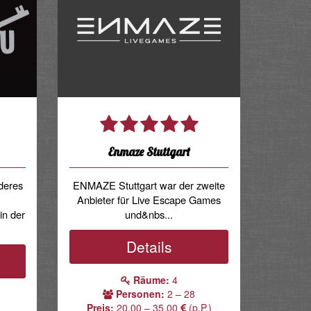
Enmaze Stuttgart
deres
ENMAZE Stuttgart war der zweite
Anbieter für Live Escape Games
in der
und&nbs...
Details
Räume:
4
Personen:
2 – 28
Preis:
20.00 – 35.00
(p.P.)