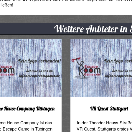
ließen!
Weitere Anbieter in 
me House Company Tübingen
VR Quest Stuttgart
ime House Company ist das
In der Theodor-Heuss-Straße 
te Escape Game in Tübingen.
VR Quest, Stuttgarts erstes V