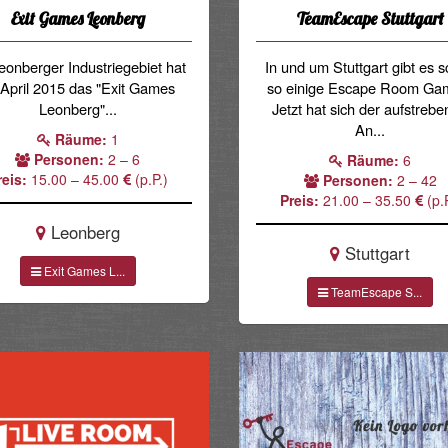
Exit Games Leonberg
TeamEscape Stuttgart
eonberger Industriegebiet hat
In und um Stuttgart gibt es 
 April 2015 das "Exit Games
so einige Escape Room Ga
Leonberg"...
Jetzt hat sich der aufstreb
An...
Räume:
1
Personen:
2 – 6
Räume:
6
reis:
15.00 – 45.00
(p.P.)
Personen:
2 – 42
Preis:
21.00 – 35.50
(p.P
Leonberg
Stuttgart
Exit Games L...
TeamEscape S...