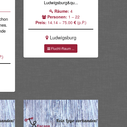
Ludwigsburg&qu...
Räume:
4
Personen:
1 – 22
schon
Preis:
14.14 – 75.00
(p.P.)
mes.
ende
Ludwigsburg
Flucht-Raum ...
.)