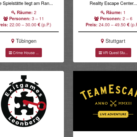
e Spielstätte liegt am Ran...
Reality Escape Center...
Räume:
2
Räume:
1
Personen:
3 – 11
Personen:
2 – 6
reis:
22.00 – 30.00
(p.P.)
Preis:
24.00 – 49.50
(p.P
Tübingen
Stuttgart
Crime House ...
VR Quest Stu...