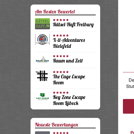
Am Besten Bewertet
Rätsel-Haft Freiburg
X-it-Adventures
Bielefeld
Raum und Zeit
The Cage Escape
De
Room
Stut
Key Zone Escape
Room Lübeck
Neueste Bewertungen
P