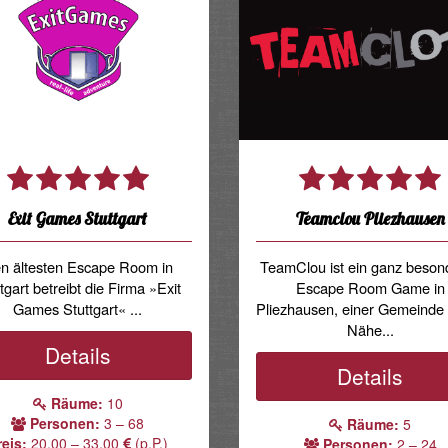
Exit Games Stuttgart
Teamclou Pliezhausen
n ältesten Escape Room in
TeamClou ist ein ganz beson
tgart betreibt die Firma »Exit
Escape Room Game in
Games Stuttgart« ...
Pliezhausen, einer Gemeinde 
Nähe...
Details
Details
Räume:
10
Personen:
3 – 68
Räume:
5
reis:
20.00 – 33.00
(p.P.)
Personen:
2 – 24