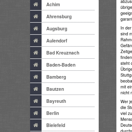
abzus
Achim
übrige
geeign
Ahrensburg
garant
In de
Augsburg
sind 
Rahmen
Aulendorf
Gefän
Zeitg
Bad Kreuznach
finde
steht 
Baden-Baden
Übrige
Stuttg
Bamberg
beobac
mit e
Bautzen
nicht 
Bayreuth
Wer je
die St
Berlin
viel 
Mensc
Deutsc
Bielefeld
durchs