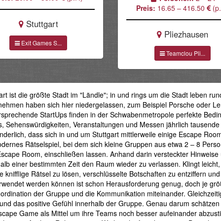
Preis:
16.65 – 416.50
(p.
Stuttgart
Pliezhausen
Exit Games S...
Teamclou Pli...
art ist die größte Stadt im "Ländle"; in und rings um die Stadt leben run
nehmen haben sich hier niedergelassen, zum Beispiel Porsche oder L
rsprechende StartUps finden in der Schwabenmetropole perfekte Beding
, Sehenswürdigkeiten, Veranstaltungen und Messen jährlich tausende Bes
derlich, dass sich in und um Stuttgart mittlerweile einige Escape Roo
odernes Rätselspiel, bei dem sich kleine Gruppen aus etwa 2 – 8 Per
scape Room, einschließen lassen. Anhand darin versteckter Hinweise
alb einer bestimmten Zeit den Raum wieder zu verlassen. Klingt leicht, 
e knifflige Rätsel zu lösen, verschlüsselte Botschaften zu entziffern
erwendet werden können ist schon Herausforderung genug, doch je grö
ordination der Gruppe und die Kommunikation miteinander. Gleichzeitig
und das positive Gefühl innerhalb der Gruppe. Genau darum schätze
scape Game als Mittel um ihre Teams noch besser aufeinander abzusti