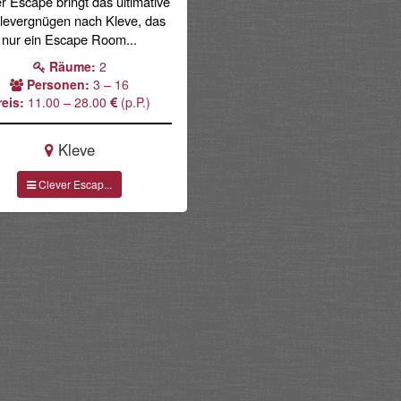
r Escape bringt das ultimative
levergnügen nach Kleve, das
nur ein Escape Room...
Räume:
2
Personen:
3 – 16
reis:
11.00 – 28.00
(p.P.)
Kleve
Clever Escap...