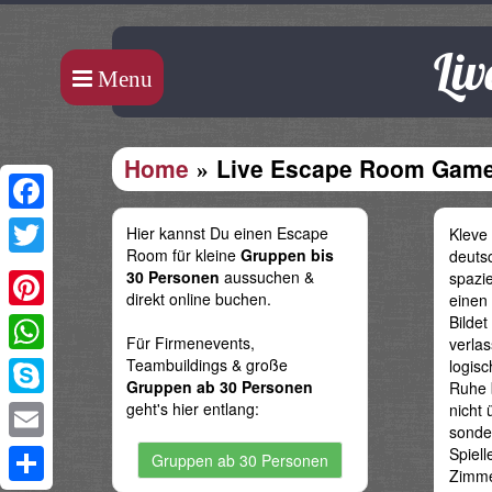
Li
Menu
Home
Live Escape Room Game
Facebook
Hier kannst Du einen Escape
Kleve 
Room für kleine
Gruppen bis
deutsc
Twitter
30 Personen
aussuchen &
spazi
direkt online buchen.
einen
Bildet
Pinterest
Für Firmenevents,
verla
Teambuildings & große
logis
WhatsApp
Gruppen ab 30 Personen
Ruhe b
geht's hier entlang:
nicht 
Skype
sonder
Spiel
Email
Gruppen ab 30 Personen
Zimmer