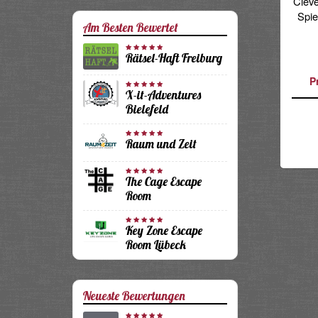
Cleve
Spie
Am Besten Bewertet
Rätsel-Haft Freiburg
P
X-it-Adventures
Bielefeld
Raum und Zeit
The Cage Escape
Room
Key Zone Escape
Room Lübeck
Neueste Bewertungen