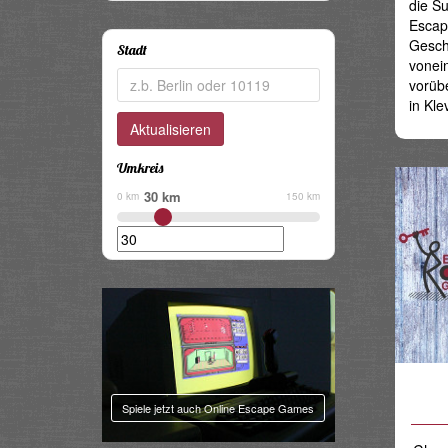
die Su
Share
Escap
Gesch
Stadt
vonei
vorübe
in Kle
Umkreis
30 km
0 km
150 km
Spiele jetzt auch Online Escape Games