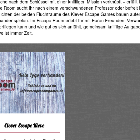
che nach dem Schlüssel mit einer kniffligen Mission verknüpft – erfüllt I
e Room sucht Ihr nach einem verschwundenen Professor oder befreit
ichten der beiden Fluchträume des Klever Escape Games bauen aufein
nander spielen. Im Escape Room erlebt Ihr mit Euren Freunden, Verwan
rfliegen kann und wie gut es sich anfühlt, gemeinsam knifflige Aufga
ve ist immer Zeit.
Clever Escape Kleve