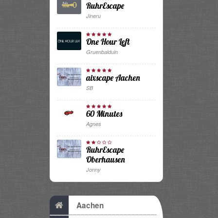
RuhrEscape
Jineru
One Hour Left
Gruenbalduin
aixscape Aachen
SB
60 Minutes
Agnes
RuhrEscape
Oberhausen
Jonny
Aachen