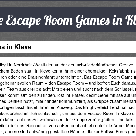
ve Escape Room Games in Kl
s in Kleve
liegt in Nordrhein-Westfalen an der deutsch-niederländischen Grenze. 
hem Boden statt. In Kleve könnt Ihr in einer ehemaligen Keksfabrik i
eren oder eine Draisinenfahrt unternehmen. Das Escape Room Game in 
 geheimnisvollen Raum – den Escape Room – und befreit Euch daraus, b
 ein Team aus drei bis acht Mitspielern und sucht nach dem Schlüssel, 
ssen könnt. Um den zu finden, löst Ihr Rätsel, deckt Geheimnisse auf 
ches Denken nutzt, miteinander kommuniziert, als Gruppe zusammenarbe
ringen lasst, findet Ihr einen Ausweg. Das klingt vielleicht erstmal n
überdurchschnittlich schlau sein, um aus dem Escape Room in Kleve entfl
n könnt auf das Schwarmwissen der Gruppe zurückgreifen. Und falls Ih
leiter (der das Geschehen von außen beobachtet) unter die Arme. M
, andere sind aufwändig gestaltete Räume, die zur Kulisse Eures ganz