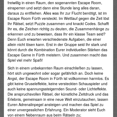
freiwillig in einen Raum, den sogenannten Escape Room,
einsperren und setzt dann eine Stunde lang alles daran,
daraus zu entfliehen. Alles was Ihr zur Flucht benötigt, ist im
Escape Room Fürth versteckt. Im Wettlauf gegen die Zeit löst
Ihr Rätsel, setzt Puzzle zusammen und knackt Codes. Schafft
Ihr es, die Zeichen richtig zu deuten, die Zusammenhänge zu
erkennen und zu beweisen, dass Ihr ein klasse Team seid?
Denn Euch erwarten verschiedenste Aufgaben, die einer
allein nicht lösen kann. Erst in der Gruppe seid Ihr stark und
könnt durch die Kombination Eurer individuellen Stärken das
Escape Game in Fürth meistern. Und zusammen macht das
Spiel viel mehr Spaß!
Sich in einem unbekannten Raum einschließen zu lassen,
hört sich ungewohnt oder sogar gefährlich an. Doch keine
Angst, der Escape Room in Fürth ist vollkommen harmlos. Es
gibt keine Gruseleffekte, keine versteckten Schauspieler und
auch keine spannungssteigernden Sound- oder Lichteffekte.
Die anspruchsvollen Rätsel, der künstliche Zeitdruck und das
Erlebnis, gemeinsam in eine neue Welt einzutauchen, lassen
Euren Adrenalinpegel ansteigen und machen das Spiel zu
einer unvergesslichen Erfahrung. Ein Moderator sieht Euch
von einem Nebenraum aus beim Rätseln zu;