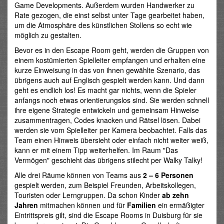
Game Developments. Außerdem wurden Handwerker zu
Rate gezogen, die einst selbst unter Tage gearbeitet haben,
um die Atmosphäre des künstlichen Stollens so echt wie
möglich zu gestalten.
Bevor es in den Escape Room geht, werden die Gruppen von
einem kostümierten Spielleiter empfangen und erhalten eine
kurze Einweisung in das von ihnen gewählte Szenario, das
übrigens auch auf Englisch gespielt werden kann. Und dann
geht es endlich los! Es macht gar nichts, wenn die Spieler
anfangs noch etwas orientierungslos sind. Sie werden schnell
ihre eigene Strategie entwickeln und gemeinsam Hinweise
zusammentragen, Codes knacken und Rätsel lösen. Dabei
werden sie vom Spielleiter per Kamera beobachtet. Falls das
Team einen Hinweis übersieht oder einfach nicht weiter weiß,
kann er mit einem Tipp weiterhelfen. Im Raum "Das
Vermögen" geschieht das übrigens stilecht per Walky Talky!
Alle drei Räume können von Teams aus
2 – 6 Personen
gespielt werden, zum Beispiel Freunden, Arbeitskollegen,
Touristen oder Lerngruppen. Da schon Kinder
ab zehn
Jahren
mitmachen können und für
Familien
ein ermäßigter
Eintrittspreis gilt, sind die Escape Rooms in Duisburg für sie