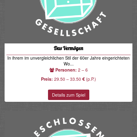
Das Vermögen
In ihrem im unvergleichlichen Stil der 60er Jahre eingerichteten
Wo...
Personen:
2 – 6
Preis:
29.50 – 33.50
(p.P.)
Details zum Spiel