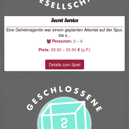
Secret Service
Eine Geheimagentin war einem geplanten Attentat auf der Spur,
bis s...
Personen:
2 – 6
Preis:
29.50 – 33.50
(p.P.)
Details zum Spiel