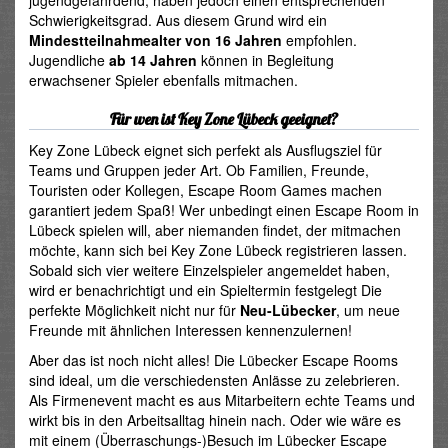
jugendgefährdend, haben jedoch einen entsprechenden
Schwierigkeitsgrad. Aus diesem Grund wird ein
Mindestteilnahmealter von 16 Jahren
empfohlen.
Jugendliche
ab 14 Jahren
können in Begleitung
erwachsener Spieler ebenfalls mitmachen.
Für wen ist Key Zone Lübeck geeignet?
Key Zone Lübeck eignet sich perfekt als Ausflugsziel für
Teams und Gruppen jeder Art. Ob Familien, Freunde,
Touristen oder Kollegen, Escape Room Games machen
garantiert jedem Spaß! Wer unbedingt einen Escape Room in
Lübeck spielen will, aber niemanden findet, der mitmachen
möchte, kann sich bei Key Zone Lübeck registrieren lassen.
Sobald sich vier weitere Einzelspieler angemeldet haben,
wird er benachrichtigt und ein Spieltermin festgelegt Die
perfekte Möglichkeit nicht nur für
Neu-Lübecker
, um neue
Freunde mit ähnlichen Interessen kennenzulernen!
Aber das ist noch nicht alles! Die Lübecker Escape Rooms
sind ideal, um die verschiedensten Anlässe zu zelebrieren.
Als Firmenevent macht es aus Mitarbeitern echte Teams und
wirkt bis in den Arbeitsalltag hinein nach. Oder wie wäre es
mit einem (Überraschungs-)Besuch im Lübecker Escape