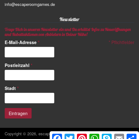
info@escaperoomgames.de
Newsletter
Trage Dich in unseren Newsletter ein und Du erhältst Infos zu Neueröffnungen
und Rabattaktionen von Anbietern in Deiner Nähe!
E-Mail-Adresse
*
*
Pflichtfelder
Postleitzahl
*
Stadt
*
Copyright © 2026, escaperoomgames.de
Facebook
Twitter
Pinterest
WhatsApp
Skype
Email
S