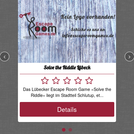
Solve the Riddle Lübeck
Das Lübecker Escape Room Game »Solve the
A
Riddle« liegt im Stadtteil Schlutup, et...
meh
Details