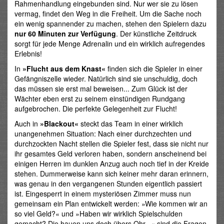
Rahmenhandlung eingebunden sind. Nur wer sie zu lösen
vermag, findet den Weg in die Freiheit. Um die Sache noch
ein wenig spannender zu machen, stehen den Spielern dazu
nur 60 Minuten zur Verfügung
. Der künstliche Zeitdruck
sorgt für jede Menge Adrenalin und ein wirklich aufregendes
Erlebnis!
In
»Flucht aus dem Knast«
finden sich die Spieler in einer
Gefängniszelle wieder. Natürlich sind sie unschuldig, doch
das müssen sie erst mal beweisen... Zum Glück ist der
Wächter eben erst zu seinem einstündigen Rundgang
aufgebrochen. Die perfekte Gelegenheit zur Flucht!
Auch in
»Blackout«
steckt das Team in einer wirklich
unangenehmen Situation: Nach einer durchzechten und
durchzockten Nacht stellen die Spieler fest, dass sie nicht nur
ihr gesamtes Geld verloren haben, sondern anscheinend bei
einigen Herren im dunklen Anzug auch noch tief in der Kreide
stehen. Dummerweise kann sich keiner mehr daran erinnern,
was genau in den vergangenen Stunden eigentlich passiert
ist. Eingesperrt in einem mysteriösen Zimmer muss nun
gemeinsam ein Plan entwickelt werden: »Wie kommen wir an
so viel Geld?« und »Haben wir wirklich Spielschulden
gemacht? Die hauen uns doch übers Ohr...« sind die Fragen,