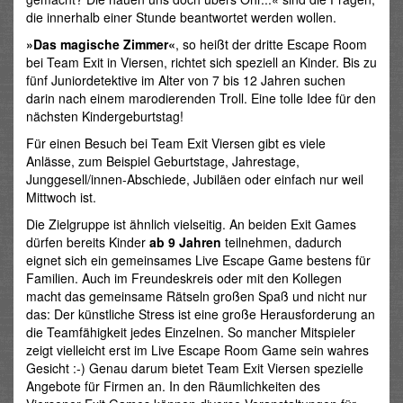
die innerhalb einer Stunde beantwortet werden wollen.
»Das magische Zimmer«
, so heißt der dritte Escape Room
bei Team Exit in Viersen, richtet sich speziell an Kinder. Bis zu
fünf Juniordetektive im Alter von 7 bis 12 Jahren suchen
darin nach einem marodierenden Troll. Eine tolle Idee für den
nächsten Kindergeburtstag!
Für einen Besuch bei Team Exit Viersen gibt es viele
Anlässe, zum Beispiel Geburtstage, Jahrestage,
Junggesell/innen-Abschiede, Jubiläen oder einfach nur weil
Mittwoch ist.
Die Zielgruppe ist ähnlich vielseitig. An beiden Exit Games
dürfen bereits Kinder
ab 9 Jahren
teilnehmen, dadurch
eignet sich ein gemeinsames Live Escape Game bestens für
Familien. Auch im Freundeskreis oder mit den Kollegen
macht das gemeinsame Rätseln großen Spaß und nicht nur
das: Der künstliche Stress ist eine große Herausforderung an
die Teamfähigkeit jedes Einzelnen. So mancher Mitspieler
zeigt vielleicht erst im Live Escape Room Game sein wahres
Gesicht :-) Genau darum bietet Team Exit Viersen spezielle
Angebote für Firmen an. In den Räumlichkeiten des