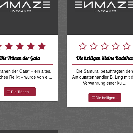
Die Tränen der Gaia
Die heiligen Steine Buddha
ränen der Gaia" – ein altes,
Die Samurai beauftragten de
ches Relikt – wurde von e ...
Antiquitätenhändler B. Ling mit 
Verwahrung einer kü ...
Die Tränen ...
Die heiligen...