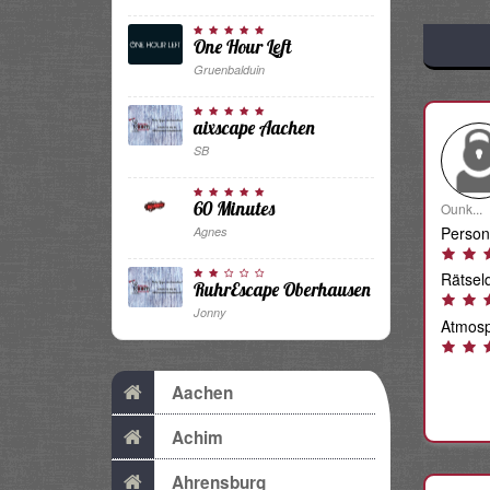
One Hour Left
Gruenbalduin
aixscape Aachen
SB
60 Minutes
Ounk...
Person
Agnes
Rätselq
RuhrEscape Oberhausen
Jonny
Atmosp
Aachen
Achim
Ahrensburg