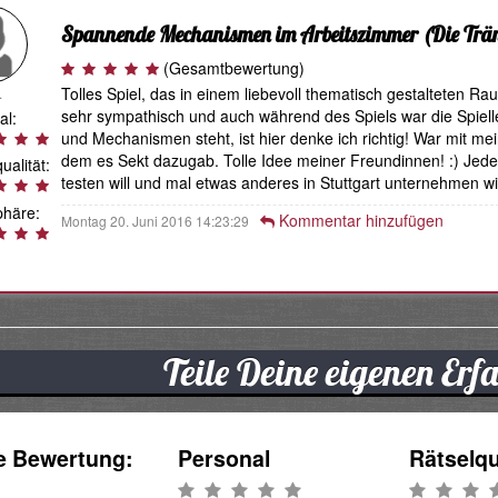
Spannende Mechanismen im Arbeitszimmer
(Die Trän
(Gesamtbewertung)
Tolles Spiel, das in einem liebevoll thematisch gestalteten Ra
.
sehr sympathisch und auch während des Spiels war die Spielleit
al:
und Mechanismen steht, ist hier denke ich richtig! War mit me
dem es Sekt dazugab. Tolle Idee meiner Freundinnen! :) Jed
ualität:
testen will und mal etwas anderes in Stuttgart unternehmen wil
häre:
Kommentar hinzufügen
Montag 20. Juni 2016 14:23:29
Teile Deine eigenen Er
e Bewertung:
Personal
Rätselqu