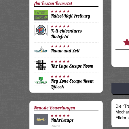
Am Besten Bewertet
Rätsel-Haft Freiburg
X-it-Adventures
Bielefeld
Raum und Zeit
The Cage Escape Room
Key Zone Escape Room
Lübeck
Die "Tr
Neueste Bewertungen
Mechani
Elixier 
RuhrEscape
Jineru