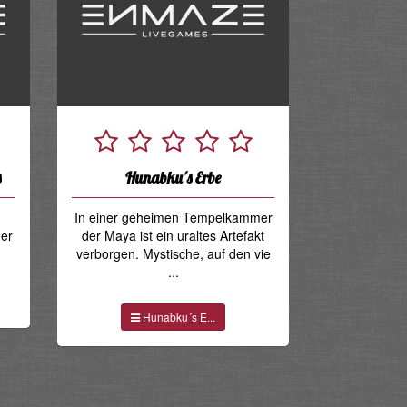
s
Hunabku´s Erbe
n
In einer geheimen Tempelkammer
der
der Maya ist ein uraltes Artefakt
verborgen. Mystische, auf den vie
...
Hunabku´s E...