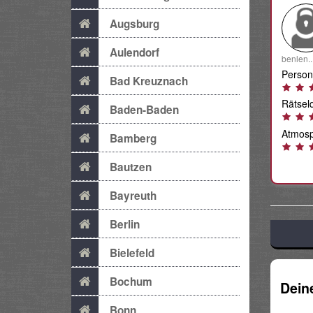
Augsburg
Aulendorf
benlen..
Person
Bad Kreuznach
Rätselq
Baden-Baden
Atmosp
Bamberg
Bautzen
Bayreuth
Berlin
Bielefeld
Bochum
Dein
Bonn