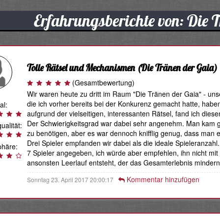
Erfahrungsberichte von: Die 
Tolle Rätsel und Mechanismen
(Die Tränen der Gaia)
(Gesamtbewertung)
Wir waren heute zu dritt im Raum "Die Tränen der Gaia" - un
die ich vorher bereits bei der Konkurenz gemacht hatte, haben
al:
aufgrund der vielseitigen, interessanten Rätsel, fand ich di
Der Schwierigkeitsgrad war dabei sehr angenehm. Man kam gu
ualität:
zu benötigen, aber es war dennoch knifflig genug, dass man ei
Drei Spieler empfanden wir dabei als die ideale Spieleranzah
häre:
7 Spieler angegeben, ich würde aber empfehlen, ihn nicht mit
ansonsten Leerlauf entsteht, der das Gesamterlebnis minder
Kommentar hinzufügen
Sonntag 23. April 2017 20:00:17