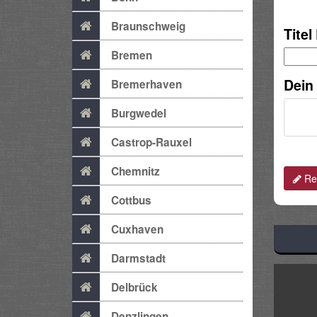
Braunschweig
Titel
Bremen
Dein
Bremerhaven
Burgwedel
Castrop-Rauxel
Chemnitz
Rev
Cottbus
Cuxhaven
Darmstadt
Delbrück
Denzlingen