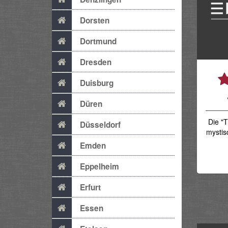
Dorsten
Dortmund
Dresden
Duisburg
Düren
Die "T
Düsseldorf
mystis
Emden
Eppelheim
Erfurt
Essen