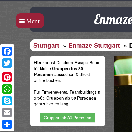
Enmaze 
Menu
Stuttgart
Enmaze Stuttgart
Facebook
Hier kannst Du einen Escape Room
für kleine
Gruppen bis 30
Twitter
Personen
aussuchen & direkt
online buchen.
Pinterest
Für Firmenevents, Teambuildings &
große
Gruppen ab 30 Personen
WhatsApp
geht's hier entlang:
Skype
Gruppen ab 30 Personen
Email