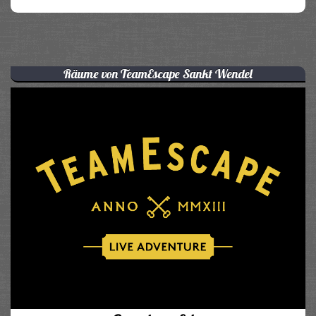
Räume von TeamEscape Sankt Wendel