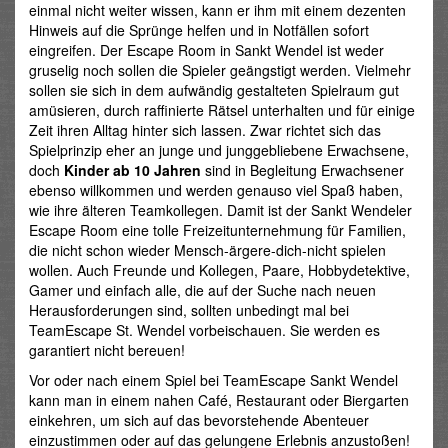
einmal nicht weiter wissen, kann er ihm mit einem dezenten
Hinweis auf die Sprünge helfen und in Notfällen sofort
eingreifen. Der Escape Room in Sankt Wendel ist weder
gruselig noch sollen die Spieler geängstigt werden. Vielmehr
sollen sie sich in dem aufwändig gestalteten Spielraum gut
amüsieren, durch raffinierte Rätsel unterhalten und für einige
Zeit ihren Alltag hinter sich lassen. Zwar richtet sich das
Spielprinzip eher an junge und junggebliebene Erwachsene,
doch
Kinder ab 10 Jahren
sind in Begleitung Erwachsener
ebenso willkommen und werden genauso viel Spaß haben,
wie ihre älteren Teamkollegen. Damit ist der Sankt Wendeler
Escape Room eine tolle Freizeitunternehmung für Familien,
die nicht schon wieder Mensch-ärgere-dich-nicht spielen
wollen. Auch Freunde und Kollegen, Paare, Hobbydetektive,
Gamer und einfach alle, die auf der Suche nach neuen
Herausforderungen sind, sollten unbedingt mal bei
TeamEscape St. Wendel vorbeischauen. Sie werden es
garantiert nicht bereuen!
Vor oder nach einem Spiel bei TeamEscape Sankt Wendel
kann man in einem nahen Café, Restaurant oder Biergarten
einkehren, um sich auf das bevorstehende Abenteuer
einzustimmen oder auf das gelungene Erlebnis anzustoßen!