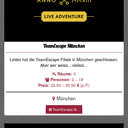
TeamEscape München
Leider hat die TeamEscape Filiale in München geschlossen.
Aber wer weiss... vielleic...
Räume:
3
Personen:
2 – 18
Preis:
22.50 – 35.50
(p.P.)
München
TeamEscape M...