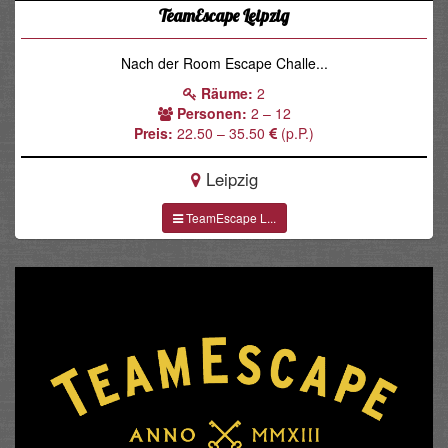
TeamEscape Leipzig
Nach der Room Escape Challe...
Räume:
2
Personen:
2 – 12
Preis:
22.50 – 35.50
(p.P.)
Leipzig
TeamEscape L...