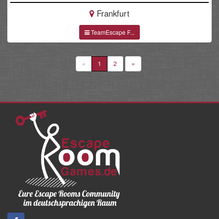
Frankfurt
TeamEscape F...
«
1
2
»