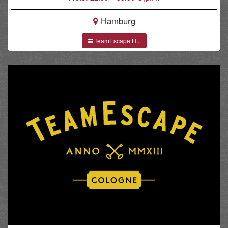
Hamburg
TeamEscape H...