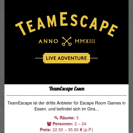
TeamEscape Essen
TeamEscape ist der dritte Anbieter für Escape Room Games in
Essen. und befindet sich im Gira...
Räume:
3
Personen:
2 – 24
Preis:
22.50 – 35.50
(p.P.)