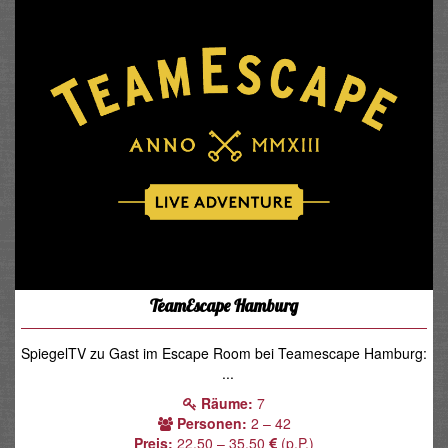
TeamEscape Hamburg
SpiegelTV zu Gast im Escape Room bei Teamescape Hamburg:
...
Räume:
7
Personen:
2 – 42
Preis:
22.50 – 35.50
(p.P.)