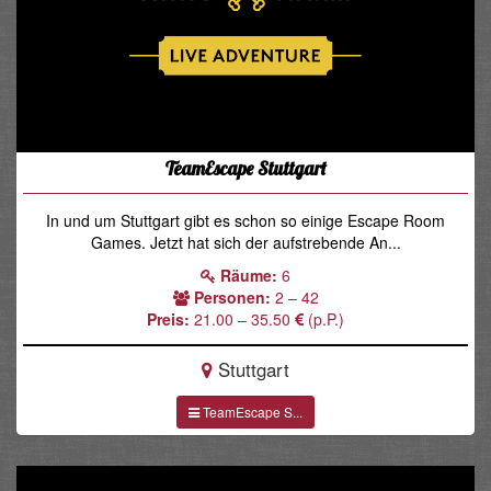
TeamEscape Stuttgart
In und um Stuttgart gibt es schon so einige Escape Room
Games. Jetzt hat sich der aufstrebende An...
Räume:
6
Personen:
2 – 42
Preis:
21.00 – 35.50
(p.P.)
Stuttgart
TeamEscape S...