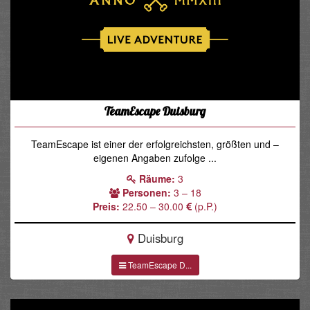
TeamEscape Duisburg
TeamEscape ist einer der erfolgreichsten, größten und –
eigenen Angaben zufolge ...
Räume:
3
Personen:
3 – 18
Preis:
22.50 – 30.00
(p.P.)
Duisburg
TeamEscape D...