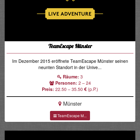
TeamEscape Münster
Im Dezember 2015 eröffnete TeamEscape Münster seinen
neunten Standort in der Unive...
Räume:
3
Personen:
2 – 24
Preis:
22.50 – 35.50
(p.P.)
Münster
TeamEscape M...