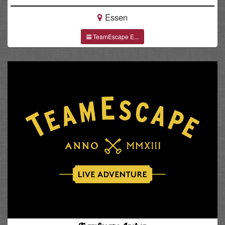
Essen
TeamEscape E...