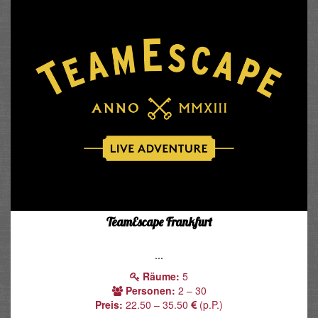
TeamEscape Frankfurt
...
Räume:
5
Personen:
2 – 30
Preis:
22.50 – 35.50
(p.P.)