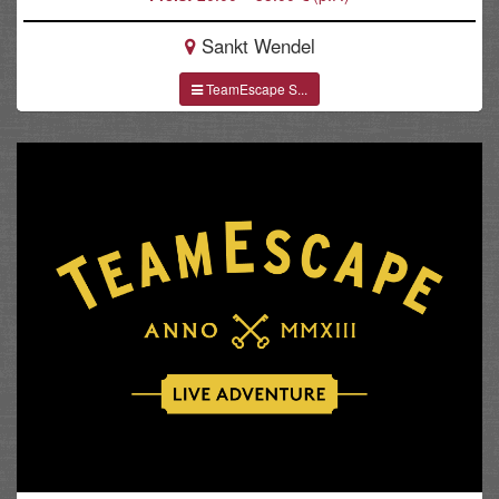
Sankt Wendel
TeamEscape S...