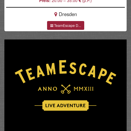
Preis:
20.00 – 35.00
(p.P.)
Dresden
TeamEscape D...