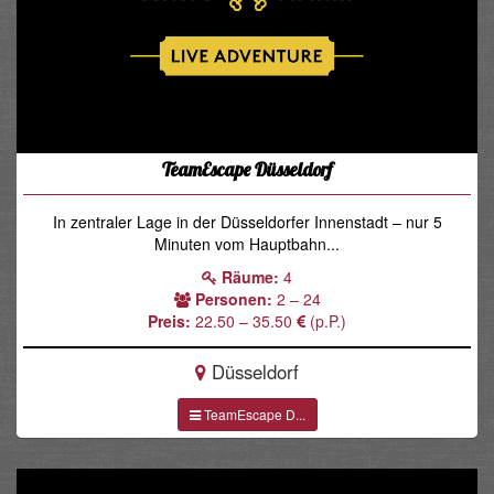
TeamEscape Düsseldorf
In zentraler Lage in der Düsseldorfer Innenstadt – nur 5
Minuten vom Hauptbahn...
Räume:
4
Personen:
2 – 24
Preis:
22.50 – 35.50
(p.P.)
Düsseldorf
TeamEscape D...