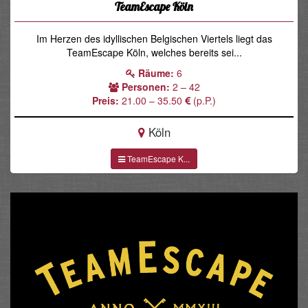
TeamEscape Köln
Im Herzen des idyllischen Belgischen Viertels liegt das
TeamEscape Köln, welches bereits sei...
Räume:
6
Personen:
2 – 42
Preis:
21.00 – 35.50
(p.P.)
Köln
TeamEscape K...