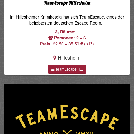
TeamEscape Hillesheim
Im Hillesheimer Krimihotel® hat sich TeamEscape, eines der
beliebtesten deutschen Escape Room...
Räume:
1
Personen:
2 – 6
Preis:
22.50 – 35.50
(p.P.)
Hillesheim
TeamEscape H...