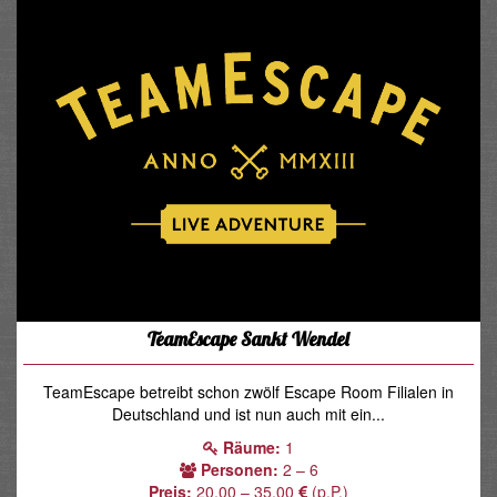
TeamEscape Sankt Wendel
TeamEscape betreibt schon zwölf Escape Room Filialen in
Deutschland und ist nun auch mit ein...
Räume:
1
Personen:
2 – 6
Preis:
20.00 – 35.00
(p.P.)