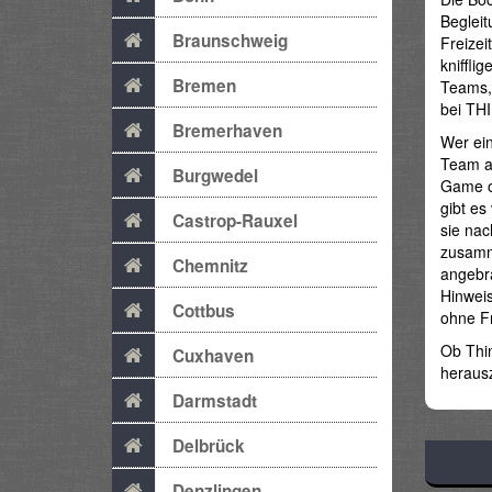
Begleit
Braunschweig
Freizei
kniffli
Bremen
Teams, 
bei TH
Bremerhaven
Wer ei
Team a
Burgwedel
Game ob
gibt e
Castrop-Rauxel
sie na
zusamme
Chemnitz
angebra
Hinwei
Cottbus
ohne Fr
Ob Thin
Cuxhaven
herausz
Darmstadt
Delbrück
Denzlingen