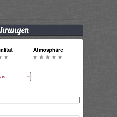
fahrungen
alität
Atmosphäre