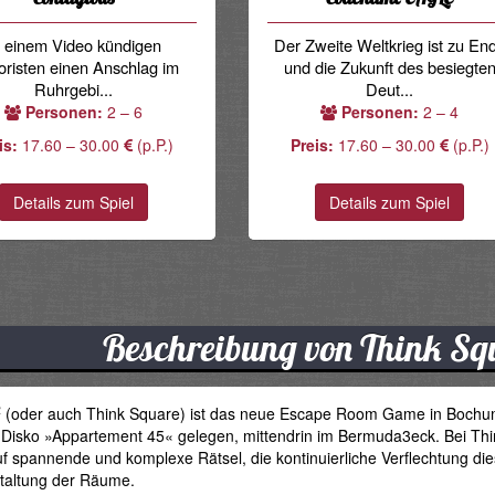
n einem Video kündigen
Der Zweite Weltkrieg ist zu En
oristen einen Anschlag im
und die Zukunft des besiegte
Ruhrgebi...
Deut...
Personen:
2 – 6
Personen:
2 – 4
is:
17.60 – 30.00
(p.P.)
Preis:
17.60 – 30.00
(p.P.)
Details zum Spiel
Details zum Spiel
Beschreibung von Think S
2
(oder auch Think Square) ist das neue Escape Room Game in Bochum. 
e Disko »Appartement 45« gelegen, mittendrin im Bermuda3eck. Bei Th
f spannende und komplexe Rätsel, die kontinuierliche Verflechtung dies
taltung der Räume.