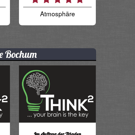
Atmosphäre
re Bochum
Im Auftrag der Triaden