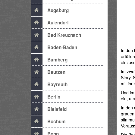
Augsburg
Aulendorf
Bad Kreuznach
Baden-Baden
In den 
erfüllen
Bamberg
einzusc
Im zwe
Bautzen
Story. 
mit ihr
Bayreuth
Und im 
Berlin
ein, um
In den 
Bielefeld
grauen
stimmun
Bochum
Vorauss
Bonn
Die Boc