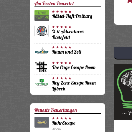
Am Besten Bewertet
Rätsel-Haft Freiburg
X-it-Adventures
Bielefeld
Raum und Zeit
The Cage Escape Room
Key Zone Escape Room
Lübeck
Neueste Bewertungen
RuhrEscape
Jineru