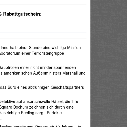
 Rabattgutschein
:
nnerhalb einer Stunde eine wichtige Mission
aboratorium einer Terroristengruppe
auptrollen einer nicht minder spannenden
des amerikanischen Außenministers Marshall und
.
 das Büro eines abtrünnigen Geschäftspartners
ektive auf anspruchsvolle Rätsel, die ihre
Square Bochum zeichnen sich durch eine
as richtige Feeling sorgt. Perfekte
.
welten bereits von Kindern ab 12 Jahren – in