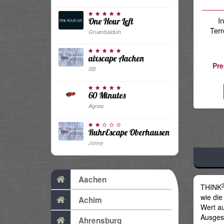
I
One Hour Left
Terr
Gruenbalduin
aixscape Aachen
Pre
SB
60 Minutes
Agnes
RuhrEscape Oberhausen
Jonny
Aachen
THINK
wie di
Achim
Wert au
Ausges
Ahrensburg