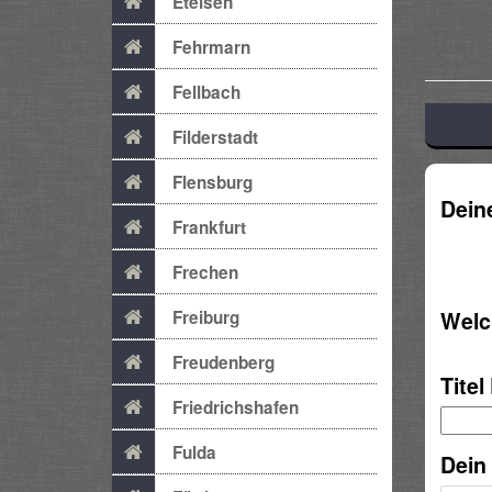
Etelsen
Fehrmarn
Fellbach
Filderstadt
Flensburg
Dein
Frankfurt
Frechen
Freiburg
Welc
Freudenberg
Titel
Friedrichshafen
Fulda
Dein