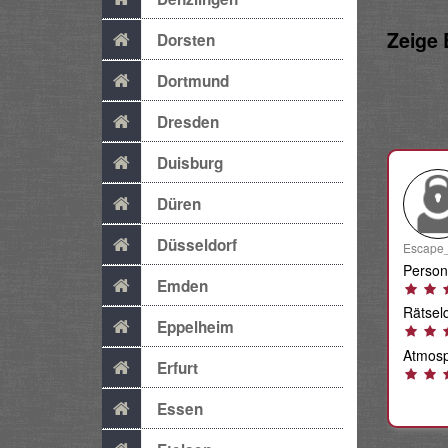
Zeige
Dorsten
Dortmund
Dresden
Duisburg
Düren
Düsseldorf
Escape_
Person
Emden
Rätselq
Eppelheim
Atmosp
Erfurt
Essen