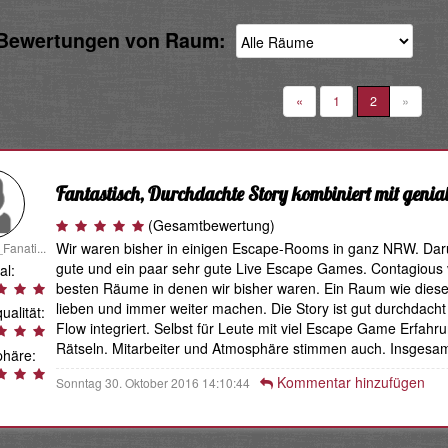
 Bewertungen von Raum:
«
1
2
»
Fantastisch, Durchdachte Story kombiniert mit genia
(Gesamtbewertung)
Wir waren bisher in einigen Escape-Rooms in ganz NRW. Darun
Fanati...
gute und ein paar sehr gute Live Escape Games. Contagious v
al:
besten Räume in denen wir bisher waren. Ein Raum wie dies
lieben und immer weiter machen. Die Story ist gut durchdach
ualität:
Flow integriert. Selbst für Leute mit viel Escape Game Erfahr
Rätseln. Mitarbeiter und Atmosphäre stimmen auch. Insgesamt
häre:
Kommentar hinzufügen
Sonntag 30. Oktober 2016 14:10:44