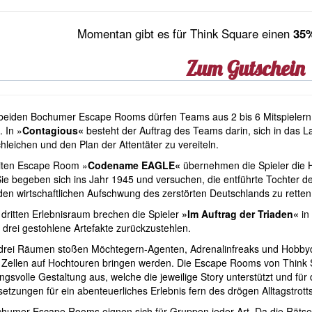
Momentan gibt es für Think Square einen
35%
Zum Gutschein
beiden Bochumer Escape Rooms dürfen Teams aus 2 bis 6 Mitspielern i
. In »
Contagious«
besteht der Auftrag des Teams darin, sich in das L
hleichen und den Plan der Attentäter zu vereiteln.
iten Escape Room »
Codename EAGLE«
übernehmen die Spieler die H
Sie begeben sich ins Jahr 1945 und versuchen, die entführte Tochter 
 den wirtschaftlichen Aufschwung des zerstörten Deutschlands zu retten
dritten Erlebnisraum brechen die Spieler
»Im Auftrag der Triaden«
in
 drei gestohlene Artefakte zurückzustehlen.
drei Räumen stoßen Möchtegern-Agenten, Adrenalinfreaks und Hobbydet
 Zellen auf Hochtouren bringen werden. Die Escape Rooms von Think 
gsvolle Gestaltung aus, welche die jeweilige Story unterstützt und für d
etzungen für ein abenteuerliches Erlebnis fern des drögen Alltagstrotts
humer Escape Rooms eignen sich für Gruppen jeder Art. Da die Rätsel