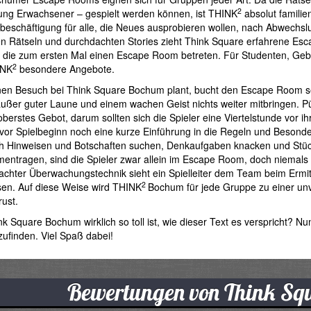
2
ung Erwachsener – gespielt werden können, ist THINK
absolut familie
tbeschäftigung für alle, die Neues ausprobieren wollen, nach Abwechsl
gen Rätseln und durchdachten Stories zieht Think Square erfahrene E
die zum ersten Mal einen Escape Room betreten. Für Studenten, Gebur
2
INK
besondere Angebote.
nen Besuch bei Think Square Bochum plant, bucht den Escape Room s
ußer guter Laune und einem wachen Geist nichts weiter mitbringen. P
erstes Gebot, darum sollten sich die Spieler eine Viertelstunde vor ih
s vor Spielbeginn noch eine kurze Einführung in die Regeln und Bes
ch Hinweisen und Botschaften suchen, Denkaufgaben knacken und Stück
ntragen, sind die Spieler zwar allein im Escape Room, doch niemals 
chter Überwachungstechnik sieht ein Spielleiter dem Team beim Ermitte
2
sen. Auf diese Weise wird THINK
Bochum für jede Gruppe zu einer unv
ust.
k Square Bochum wirklich so toll ist, wie dieser Text es verspricht? Nun
ufinden. Viel Spaß dabei!
Bewertungen von Think Sq