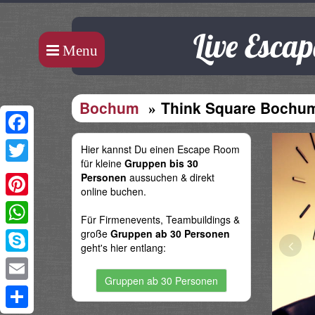
Live Esca
Menu
Bochum
Think Square Bochu
Facebook
Hier kannst Du einen Escape Room
für kleine
Gruppen bis 30
Twitter
Personen
aussuchen & direkt
online buchen.
Pinterest
Für Firmenevents, Teambuildings &
große
Gruppen ab 30 Personen
WhatsApp
geht's hier entlang:
Skype
Gruppen ab 30 Personen
Email