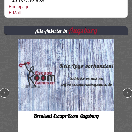
+ 49 15777853955
Homepage
E-Mail
Augsburg
Alle Anbieter in
Breakout Escape Room Augsburg
...
F