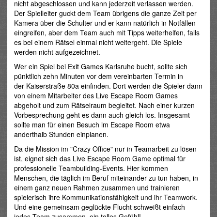
nicht abgeschlossen und kann jederzeit verlassen werden.
Der Spielleiter guckt dem Team übrigens die ganze Zeit per
Kamera über die Schulter und er kann natürlich in Notfällen
eingreifen, aber dem Team auch mit Tipps weiterhelfen, falls
es bei einem Rätsel einmal nicht weitergeht. Die Spiele
werden nicht aufgezeichnet.
Wer ein Spiel bei Exit Games Karlsruhe bucht, sollte sich
pünktlich zehn Minuten vor dem vereinbarten Termin in
der Kaiserstraße 80a einfinden. Dort werden die Spieler dann
von einem Mitarbeiter des Live Escape Room Games
abgeholt und zum Rätselraum begleitet. Nach einer kurzen
Vorbesprechung geht es dann auch gleich los. Insgesamt
sollte man für einen Besuch im Escape Room etwa
anderthalb Stunden einplanen.
Da die Mission im "Crazy Office" nur in Teamarbeit zu lösen
ist, eignet sich das Live Escape Room Game optimal für
professionelle Teambuilding-Events. Hier kommen
Menschen, die täglich im Beruf miteinander zu tun haben, in
einem ganz neuen Rahmen zusammen und trainieren
spielerisch ihre Kommunikationsfähigkeit und ihr Teamwork.
Und eine gemeinsam geglückte Flucht schweißt einfach
jedes Team zusammen, ein tolles Gefühl!