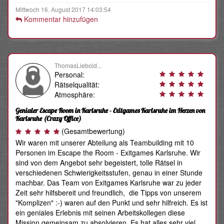
Mittwoch 16. August 2017 14:03:54
Kommentar hinzufügen
ThomasLiebold...
Personal:
Rätselqualität:
Atmosphäre:
Genialer Escape Room in Karlsruhe - Exitgames Karlsruhe im Herzen von
Karlsruhe
(Crazy Office)
(Gesamtbewertung)
Wir waren mit unserer Abteilung als Teambuilding mit 10
Personen im Escape the Room - Exitgames Karlsruhe. Wir
sind von dem Angebot sehr begeistert, tolle Rätsel in
verschiedenen Schwierigkeitsstufen, genau in einer Stunde
machbar. Das Team von Exitgames Karlsruhe war zu jeder
Zeit sehr hilfsbereit und freundlich, die Tipps von unserem
"Komplizen" :-) waren auf den Punkt und sehr hilfreich. Es ist
ein geniales Erlebnis mit seinen Arbeitskollegen diese
Mission gemeinsam zu absolvieren. Es hat alles sehr viel