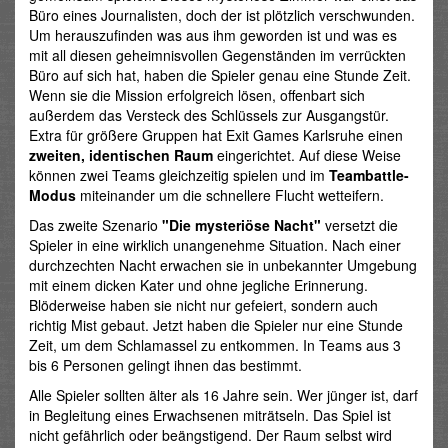
Büro eines Journalisten, doch der ist plötzlich verschwunden.
Um herauszufinden was aus ihm geworden ist und was es
mit all diesen geheimnisvollen Gegenständen im verrückten
Büro auf sich hat, haben die Spieler genau eine Stunde Zeit.
Wenn sie die Mission erfolgreich lösen, offenbart sich
außerdem das Versteck des Schlüssels zur Ausgangstür.
Extra für größere Gruppen hat Exit Games Karlsruhe einen
zweiten, identischen Raum
eingerichtet. Auf diese Weise
können zwei Teams gleichzeitig spielen und im
Teambattle-
Modus
miteinander um die schnellere Flucht wetteifern.
Das zweite Szenario
"Die mysteriöse Nacht"
versetzt die
Spieler in eine wirklich unangenehme Situation. Nach einer
durchzechten Nacht erwachen sie in unbekannter Umgebung
mit einem dicken Kater und ohne jegliche Erinnerung.
Blöderweise haben sie nicht nur gefeiert, sondern auch
richtig Mist gebaut. Jetzt haben die Spieler nur eine Stunde
Zeit, um dem Schlamassel zu entkommen. In Teams aus 3
bis 6 Personen gelingt ihnen das bestimmt.
Alle Spieler sollten älter als 16 Jahre sein. Wer jünger ist, darf
in Begleitung eines Erwachsenen miträtseln. Das Spiel ist
nicht gefährlich oder beängstigend. Der Raum selbst wird