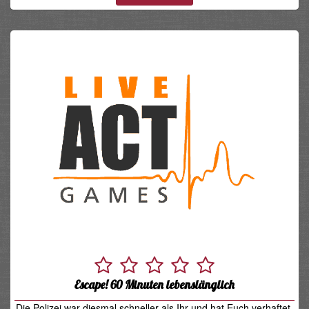
Escape! 60 Minuten lebenslänglich
Die Polizei war diesmal schneller als Ihr und hat Euch verhaftet.