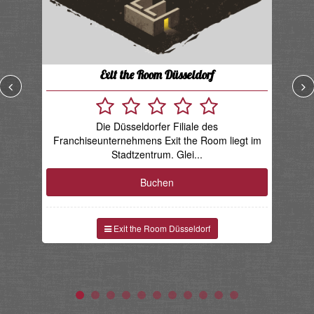
Exit the Room Düsseldorf
Die Düsseldorfer Filiale des
W
Franchiseunternehmens Exit the Room liegt im
k
Stadtzentrum. Glei...
Buchen
Exit the Room Düsseldorf