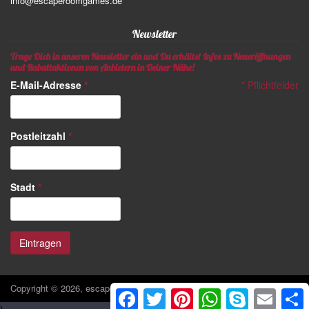
info@escaperoomgames.de
Newsletter
Trage Dich in unseren Newsletter ein und Du erhältst Infos zu Neueröffnungen
und Rabattaktionen von Anbietern in Deiner Nähe!
E-Mail-Adresse
*
*
Pflichtfelder
Postleitzahl
*
Stadt
*
Copyright © 2026, escaperoomgames.de
Facebook
Twitter
Pinterest
WhatsApp
Skype
Email
S
)