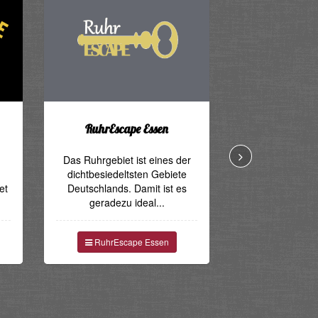
RuhrEscape Essen
EXITusEsc
Das Ruhrgebiet ist eines der
...
dichtbesiedeltsten Gebiete
et
Deutschlands. Damit ist es
EXITusEsc
geradezu ideal...
RuhrEscape Essen