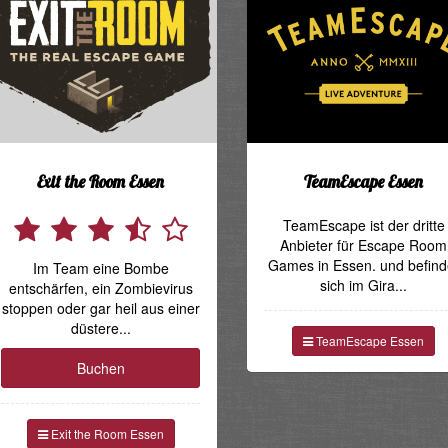
Exit the Room Essen
TeamEscape Essen
TeamEscape ist der dritte
Anbieter für Escape Room
Games in Essen. und befind
Im Team eine Bombe
sich im Gira...
entschärfen, ein Zombievirus
stoppen oder gar heil aus einer
düstere...
TeamEscape Essen
Buchen
Exit the Room Essen