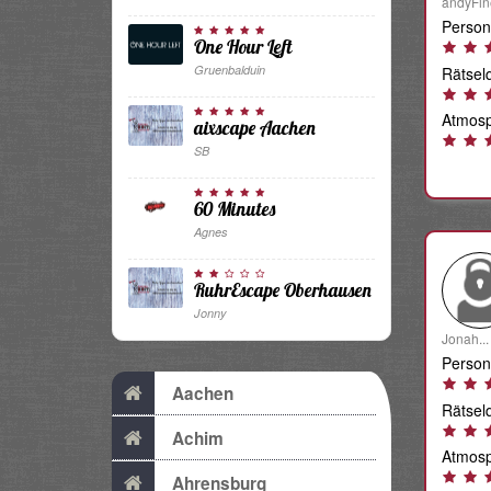
andyFine
Person
One Hour Left
Gruenbalduin
Rätselq
Atmosp
aixscape Aachen
SB
60 Minutes
Agnes
RuhrEscape Oberhausen
Jonny
Jonah...
Person
Aachen
Rätselq
Achim
Atmosp
Ahrensburg