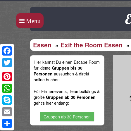
E
Menu
Essen
Exit the Room Essen
Facebook
Hier kannst Du einen Escape Room
für kleine
Gruppen bis 30
Twitter
Personen
aussuchen & direkt
online buchen.
Pinterest
Für Firmenevents, Teambuildings &
große
Gruppen ab 30 Personen
WhatsApp
geht's hier entlang:
Skype
Gruppen ab 30 Personen
Email