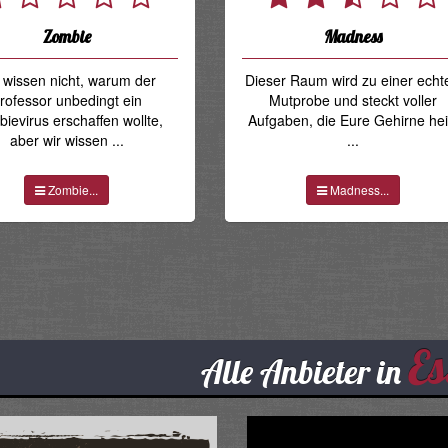
Zombie
Madness
 wissen nicht, warum der
Dieser Raum wird zu einer echt
rofessor unbedingt ein
Mutprobe und steckt voller
ievirus erschaffen wollte,
Aufgaben, die Eure Gehirne he
aber wir wissen ...
...
Zombie...
Madness...
Es
Alle Anbieter in