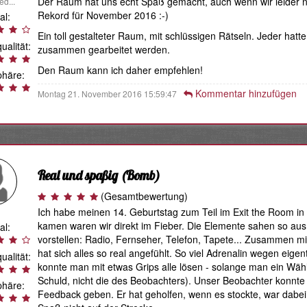
Der Raum hat uns echt Spaß gemacht, auch wenn wir leider na
d...
Rekord für November 2016 :-)
al:
Ein toll gestalteter Raum, mit schlüssigen Rätseln. Jeder ha
ualität:
zusammen gearbeitet werden.
Den Raum kann ich daher empfehlen!
häre:
Kommentar hinzufügen
Montag 21. November 2016 15:59:47
Real und spaßig
(Bomb)
(Gesamtbewertung)
Ich habe meinen 14. Geburtstag zum Teil im Exit the Room in 
kamen waren wir direkt im Fieber. Die Elemente sahen so aus, 
al:
vorstellen: Radio, Fernseher, Telefon, Tapete... Zusammen 
hat sich alles so real angefühlt. So viel Adrenalin wegen eigent
ualität:
konnte man mit etwas Grips alle lösen - solange man ein Wä
Schuld, nicht die des Beobachters). Unser Beobachter konnte
häre:
Feedback geben. Er hat geholfen, wenn es stockte, war dabei a