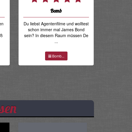
Bomb
en
Du liebst Agentenfilme und wolltest
schon immer mal James Bond
iß
sein? In diesem Raum müssen De
...
Bomb...
sen