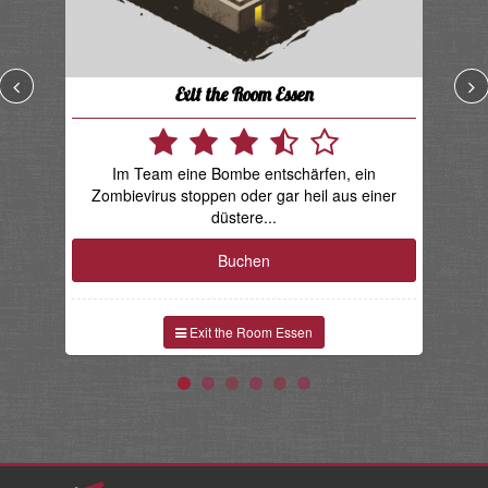
Exit the Room Essen
D
e
Im Team eine Bombe entschärfen, ein
Zombievirus stoppen oder gar heil aus einer
düstere...
Buchen
Exit the Room Essen