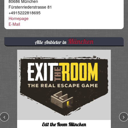
80686 München
Fürstenriederstrasse 81
+4915222818695
Homepage
E-Mail
München
Alle Anbieter in
Exit the Room München