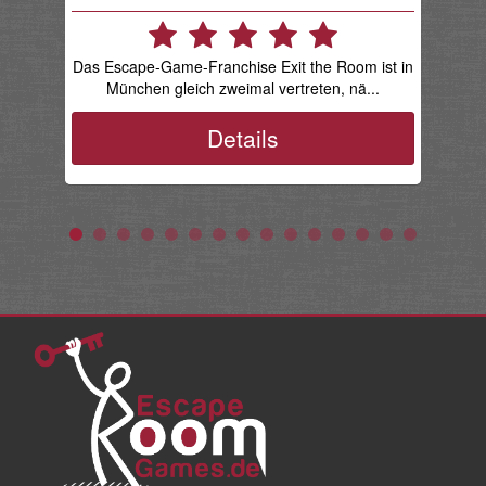
Das Escape-Game-Franchise Exit the Room ist in
D
München gleich zweimal vertreten, nä...
li
Details