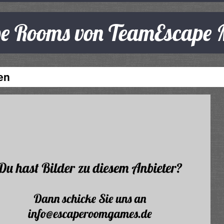
ape Rooms von TeamEscape
en