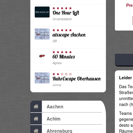
Pre
One Hour Left
Gruenbalduin
aixscape Aachen
SB
60 Minutes
Agnes
Leider
RuhrEscape Oberhausen
Jonny
Das Tea
Straßen
unmitt
nach (h
Aachen
Teams
Achim
gegenei
desto 
Ahrensburg
Räume s