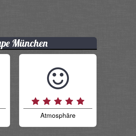
ape München
Atmosphäre