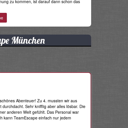
mung zu kommen, ist darauf dann schon das
ape München
g schönes Abenteuer! Zu 4. mussten wir aus
 durchdacht. Sehr knifflig aber alles lösbar. Die
iner anderen Welt gefühlt. Das Personal war
. Ich kann TeamEscape einfach nur jedem