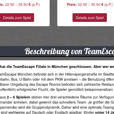
is:
22.50 – 35.50
(p.P.)
Preis:
22.50 – 35.50
(p.P.)
Details zum Spiel
Details zum Spiel
Beschreibung von TeamEsc
 hat die TeamEscape Filiale in München geschlossen. Aber wer weiss.
mEscape München befindet sich in der Hiltenspergerstraße im Stadtte
bahn, Bus, U-Bahn oder mit dem PKW anreisen – die Benutzung öffentl
elbarer Umgebung des Escape Rooms befinden sich zahlreiche Restaura
offentlich) erfolgreicher Flucht, die Spieler gemütlich beisammensitze
 aus
2 – 6 Spielern
stehen hier drei verschiedene Räume zur Verfügu
nander antreten, dabei gewinnt das schnellere Team. Je größer die Gr
spannender wird die Gruppendynamik. Daher wird eine optimale Teamg
ind wahlweise auf Deutsch oder Englisch spielbar. Kinder
unter 14 J