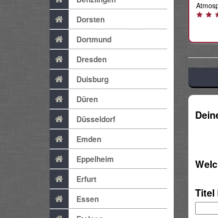
Atmosp
Dorsten
Dortmund
Dresden
Duisburg
Düren
Dein
Düsseldorf
Emden
Eppelheim
Welc
Erfurt
Titel
Essen