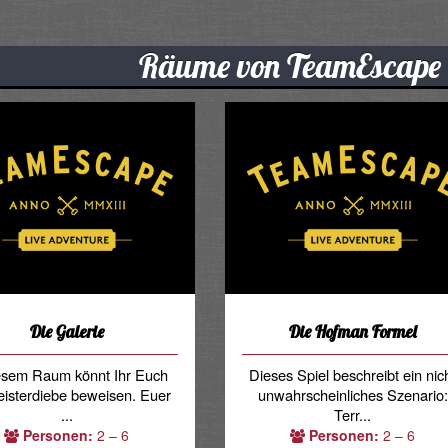
Räume von TeamEscape
Die Galerie
Die Hofman Formel
iesem Raum könnt Ihr Euch
Dieses Spiel beschreibt ein nic
eisterdiebe beweisen. Euer
unwahrscheinliches Szenario:
...
Terr...
Personen:
2 – 6
Personen:
2 – 6