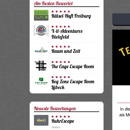
Am Besten Bewertet
Rätsel-Haft Freiburg
X-it-Adventures
Bielefeld
Raum und Zeit
The Cage Escape Room
Key Zone Escape Room
Lübeck
Neueste Bewertungen
In d
als M
RuhrEscape
Jineru