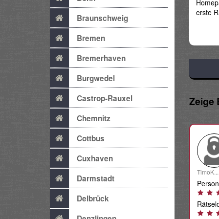
Homepa
erste R
Braunschweig
Bremen
Bremerhaven
Burgwedel
Castrop-Rauxel
Zeige
Chemnitz
Cottbus
Cuxhaven
TimoK...
Darmstadt
Person
Delbrück
Rätselq
Denzlingen