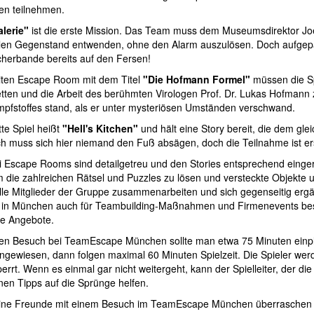
en teilnehmen.
alerie"
ist die erste Mission. Das Team muss dem Museumsdirektor Joe
llen Gegenstand entwenden, ohne den Alarm auszulösen. Doch aufgepa
cherbande bereits auf den Fersen!
iten Escape Room mit dem Titel
"Die Hofmann Formel"
müssen die Sp
etten und die Arbeit des berühmten Virologen Prof. Dr. Lukas Hofmann 
mpfstoffes stand, als er unter mysteriösen Umständen verschwand.
tte Spiel heißt
"Hell's Kitchen"
und hält eine Story bereit, die dem gle
ch muss sich hier niemand den Fuß absägen, doch die Teilnahme ist ers
i Escape Rooms sind detailgetreu und den Stories entsprechend einger
m die zahlreichen Rätsel und Puzzles zu lösen und versteckte Objekte 
lle Mitglieder der Gruppe zusammenarbeiten und sich gegenseitig erg
in München auch für Teambuilding-Maßnahmen und Firmenevents beste
le Angebote.
en Besuch bei TeamEscape München sollte man etwa 75 Minuten einpla
ingewiesen, dann folgen maximal 60 Minuten Spielzeit. Die Spieler we
errt. Wenn es einmal gar nicht weitergeht, kann der Spielleiter, der 
inen Tipps auf die Sprünge helfen.
ine Freunde mit einem Besuch im TeamEscape München überraschen m