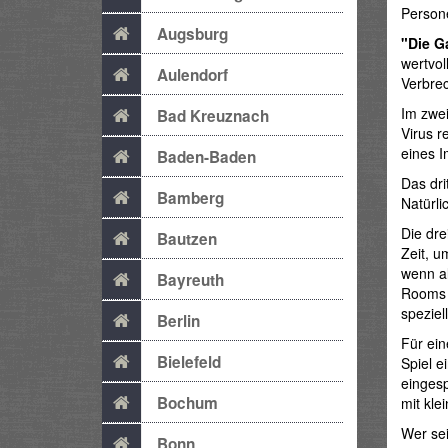
Person
Augsburg
"Die G
wertvo
Aulendorf
Verbre
Im zwe
Bad Kreuznach
Virus r
eines I
Baden-Baden
Das dri
Bamberg
Natürli
Die dre
Bautzen
Zeit, u
wenn a
Bayreuth
Rooms 
speziel
Berlin
Für ein
Bielefeld
Spiel e
eingesp
Bochum
mit kle
Wer se
Bonn