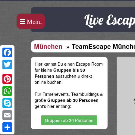
Live Esc
Menu
München
TeamEscape Münch
Facebook
Hier kannst Du einen Escape Room
für kleine
Gruppen bis 30
Twitter
Personen
aussuchen & direkt
online buchen.
Pinterest
Für Firmenevents, Teambuildings &
große
Gruppen ab 30 Personen
WhatsApp
geht's hier entlang:
Skype
Gruppen ab 30 Personen
Email