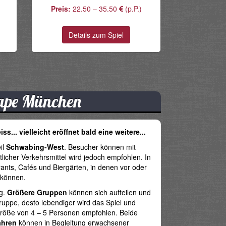
Preis:
22.50 – 35.50
(p.P.)
Details zum Spiel
ape München
.. vielleicht eröffnet bald eine weitere...
il
Schwabing-West
. Besucher können mit
icher Verkehrsmittel wird jedoch empfohlen. In
nts, Cafés und Biergärten, in denen vor oder
n können.
ng.
Größere Gruppen
können sich aufteilen und
uppe, desto lebendiger wird das Spiel und
röße von 4 – 5 Personen empfohlen. Beide
ahren
können in Begleitung erwachsener