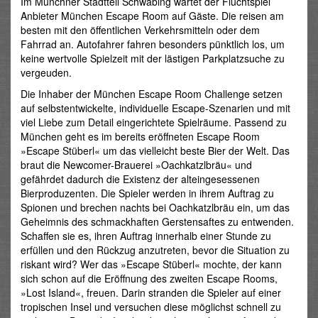
Im Münchner Stadtteil Schwabing wartet der Fluchtspiel
Anbieter München Escape Room auf Gäste. Die reisen am
besten mit den öffentlichen Verkehrsmitteln oder dem
Fahrrad an. Autofahrer fahren besonders pünktlich los, um
keine wertvolle Spielzeit mit der lästigen Parkplatzsuche zu
vergeuden.
Die Inhaber der München Escape Room Challenge setzen
auf selbstentwickelte, individuelle Escape-Szenarien und mit
viel Liebe zum Detail eingerichtete Spielräume. Passend zu
München geht es im bereits eröffneten Escape Room
»Escape Stüberl« um das vielleicht beste Bier der Welt. Das
braut die Newcomer-Brauerei »Oachkatzlbräu« und
gefährdet dadurch die Existenz der alteingesessenen
Bierproduzenten. Die Spieler werden in ihrem Auftrag zu
Spionen und brechen nachts bei Oachkatzlbräu ein, um das
Geheimnis des schmackhaften Gerstensaftes zu entwenden.
Schaffen sie es, ihren Auftrag innerhalb einer Stunde zu
erfüllen und den Rückzug anzutreten, bevor die Situation zu
riskant wird? Wer das »Escape Stüberl« mochte, der kann
sich schon auf die Eröffnung des zweiten Escape Rooms,
»Lost Island«, freuen. Darin stranden die Spieler auf einer
tropischen Insel und versuchen diese möglichst schnell zu