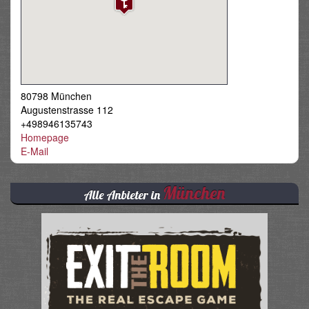
80798 München
Augustenstrasse 112
+498946135743
Homepage
E-Mail
München
Alle Anbieter in