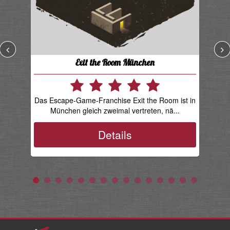
Exit the Room München
Das Escape-Game-Franchise Exit the Room ist in
D
München gleich zweimal vertreten, nä...
li
Details