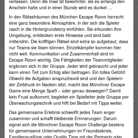
verlassen. Denn die Insel ist bewohnter, als es anfangs den
Anschein hatte und in einer Stunde wird es dunkel …
In den Rätselräumen des München Escape Room herrscht
eine ganz besondere Atmosphäre, in der sich die Spieler
rasch in die Hintergrundstory einfühlen. Sie erkunden ihre
Umgebung, entdecken erste Hinweise und sind bald
mittendrin. Die kniffligen Rätsel sind extra so aufgebaut, dass
nur Teams sie lösen können. Einzelkämpfer kommen hier
nicht weit. Kommunikation und Zusammenhalt sind im
Escape Room wichtig. Die Fähigkeiten der Teammitglieder
ergänzen sich in der Gruppe. Jeder wird gebraucht und jeder
kann einen Teil zum Erfolg aller beitragen. Ein tolles Gefühl!
Obwohl die Aufgaben anspruchsvoll sind und den Spielern
der Zeitdruck im Nacken sitzt, macht das Münchner Escape
Game eine Menge Spaß – oder genau deswegen? Damit
kein Frust aufkommt, begleitet ein Spielleiter jede Gruppe per
Überwachungstechnik und hilft bei Bedarf mit Tipps weiter.
Das gemeinsame Erlebnis schweißt jedes Team enger
zusammen und schafft bleibende Erinnerungen. Darum
eignet sich die Münchner Escape Room Challenge bestens
für gemeinsame Unternehmungen im Freundeskreis,
Familienausflüge oder Quality Time mit der Partnerin oder