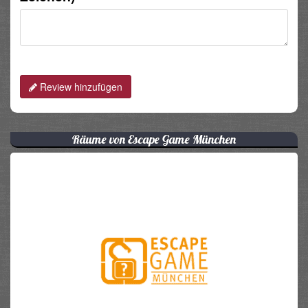
Review hinzufügen
Räume von Escape Game München