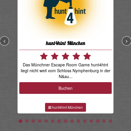
hunt4hint München
Das Münchner Escape Room Game hunt4hint
Das
liegt nicht weit vom Schloss Nymphenburg in der
N&au...
Buchen
hunt4hint München