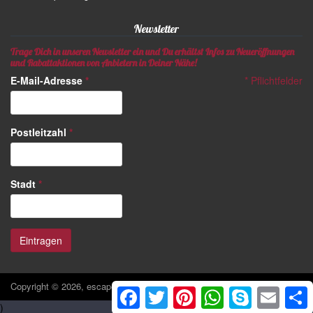
Newsletter
Trage Dich in unseren Newsletter ein und Du erhältst Infos zu Neueröffnungen
und Rabattaktionen von Anbietern in Deiner Nähe!
E-Mail-Adresse
*
*
Pflichtfelder
Postleitzahl
*
Stadt
*
Copyright © 2026, escaperoomgames.de
Facebook
Twitter
Pinterest
WhatsApp
Skype
Email
S
)