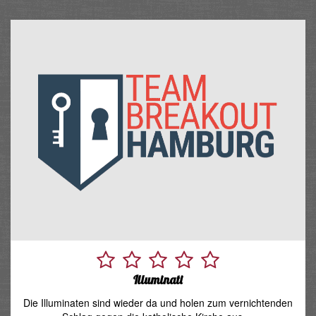
Illuminati
Die Illuminaten sind wieder da und holen zum vernichtenden