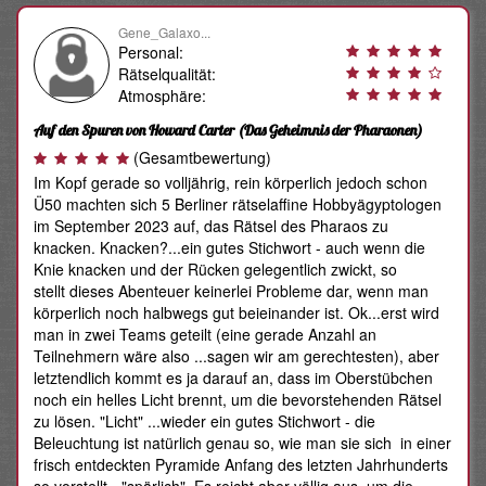
Gene_Galaxo...
Personal:
Rätselqualität:
Atmosphäre:
Auf den Spuren von Howard Carter
(Das Geheimnis der Pharaonen)
(Gesamtbewertung)
Im Kopf gerade so volljährig, rein körperlich jedoch schon
Ü50 machten sich 5 Berliner rätselaffine Hobbyägyptologen
im September 2023 auf, das Rätsel des Pharaos zu
knacken. Knacken?...ein gutes Stichwort - auch wenn die
Knie knacken und der Rücken gelegentlich zwickt, so
stellt dieses Abenteuer keinerlei Probleme dar, wenn man
körperlich noch halbwegs gut beieinander ist. Ok...erst wird
man in zwei Teams geteilt (eine gerade Anzahl an
Teilnehmern wäre also ...sagen wir am gerechtesten), aber
letztendlich kommt es ja darauf an, dass im Oberstübchen
noch ein helles Licht brennt, um die bevorstehenden Rätsel
zu lösen. "Licht" ...wieder ein gutes Stichwort - die
Beleuchtung ist natürlich genau so, wie man sie sich in einer
frisch entdeckten Pyramide Anfang des letzten Jahrhunderts
so vorstellt - "spärlich". Es reicht aber völlig aus, um die