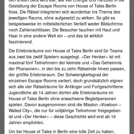
Gestaltung der Escape Rooms von House of Tales Berlin
floss. Die Rätsel integrieren sich wunderbar ins Thema des
jeweiligen Raums, ohne aufgesetzt zu wirken. So gibt es
beispielsweise im mittelalterlichen Verließ weder Bildschirme
noch Zahlenschlösser. Die Besucher tauchen mit Haut und
Haar in eine andere Welt ein – und das ist wirklich
faszinierend.
Die Erlebnisräume von House of Tales Berlin sind für Teams
aus zwei bis zwölf Spielern ausgelegt. »Der Henker« ist mit
maximal fünf Teilnehmern der kleinste und »Das Geheimnis
der Pharaonen«, in den bis zu zehn Rätselnde hinein passen,
der größte Erlebnisraum. Der Schwierigkeitsgrad der
einzelnen Escape Rooms variiert, doch grundsätzlich eignen
sich alle vier Rätselräume für Anfänger und Fortgeschrittene.
Jugendliche ab 14 Jahren dürfen alle Erlebnisräume im
House of Tales Berlin ohne erwachsene Begleitpersonen
spielen. Davon ausgenommen sind die Mission »Kowloon –
Walled City«, die nur für volljährige Teilnehmer freigegeben
ist und »Der Henker« – diese Geschichte wird erst ab 16
Jahren empfohlen.
Um bei House of Tales in Berlin eine tolle Zeit zu haben,