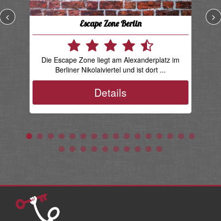
Escape Zone Berlin
Die Escape Zone liegt am Alexanderplatz im
E
Berliner Nikolaiviertel und ist dort ...
Details