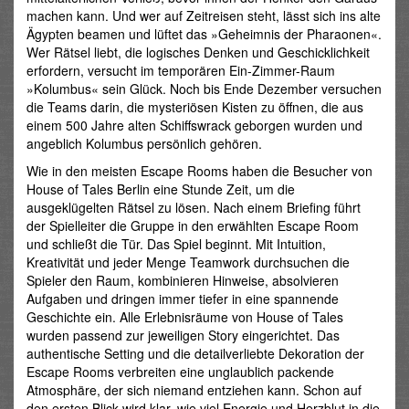
machen kann. Und wer auf Zeitreisen steht, lässt sich ins alte
Ägypten beamen und lüftet das »Geheimnis der Pharaonen«.
Wer Rätsel liebt, die logisches Denken und Geschicklichkeit
erfordern, versucht im temporären Ein-Zimmer-Raum
»Kolumbus« sein Glück. Noch bis Ende Dezember versuchen
die Teams darin, die mysteriösen Kisten zu öffnen, die aus
einem 500 Jahre alten Schiffswrack geborgen wurden und
angeblich Kolumbus persönlich gehören.
Wie in den meisten Escape Rooms haben die Besucher von
House of Tales Berlin eine Stunde Zeit, um die
ausgeklügelten Rätsel zu lösen. Nach einem Briefing führt
der Spielleiter die Gruppe in den erwählten Escape Room
und schließt die Tür. Das Spiel beginnt. Mit Intuition,
Kreativität und jeder Menge Teamwork durchsuchen die
Spieler den Raum, kombinieren Hinweise, absolvieren
Aufgaben und dringen immer tiefer in eine spannende
Geschichte ein. Alle Erlebnisräume von House of Tales
wurden passend zur jeweiligen Story eingerichtet. Das
authentische Setting und die detailverliebte Dekoration der
Escape Rooms verbreiten eine unglaublich packende
Atmosphäre, der sich niemand entziehen kann. Schon auf
den ersten Blick wird klar, wie viel Energie und Herzblut in die