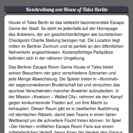
Beschreibung von House of Tales Berlin
House of Tales Berlin ist das vielleicht faszinierendste Escape
Game der Stadt. So steht es jedenfalls auf der Homepage
des Anbieters, der am geschichtsträchtigen wie touristischen
Checkpoint Charlie Stellung bezogen hat. Die Location liegt
mitten im Berliner Zentrum und ist perfekt an den öffentlichen
Nahverkehr angeschlossen. Kostenpflichtige Parkplätze
befinden sich in der näheren Umgebung.
Das Berliner Escape Room Game House of Tales bietet
seinen Besuchern vier ganz verschiedene Szenarien und
jede Menge Abwechslung. Die Spieler treten in »Illuminati«
der sagenumwobenen Bruderschaft bei und versuchen das
spurlose Verschwinden mancher Anwärter aufzudecken. In
der Mission »Kowloon – Walled City« nehmen sie den Kampf
gegen konkurrierende Triaden auf, um ihre Macht zu
behaupten. Diesen Raum gibt es in zweifacher Ausführung
mit identischen Rätseln, damit zwei Teams in einen fairen
Wettkampf um die schnellere Flucht treten können. Im Spiel
»Der Henker« entfliehen Escape Room Fans aus einem
mittelalterlichen Verließ, bevor ihnen der Henker den Garaus